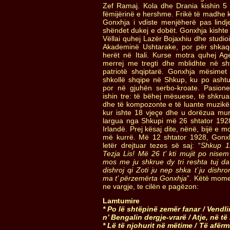
Zef Ramaj. Kola dhe Drania kishin 5 
fëmijërinë e hershme. Frikë të madhe 
Gonxhja i vdiste menjëherë pas lind
shëndet dukej e dobët. Gonxhja kishte 
Vëllai quhej Lazër Bojaxhiu dhe studio
Akademinë Ushtarake, por për shkaqe
herët në Itali. Kurse motra quhej Ag
merrej me tregti dhe mblidhte në sht
patriotë shqiptarë. Gonxhja mësimet
shkollë shqipe në Shkup, ku po ashtu
por në gjuhën serbo-kroate. Pasion
ishin tre: të bëhej mësuese, të shkrua
dhe të kompozonte e të luante muzikë
kur ishte 18 vjeçe dhe u dorëzua m
largua nga Shkupi më 26 shtator 1928 
Irlandë. Prej kësaj dite, nënë, bijë e 
më kurrë. Më 12 shtator 1928, Gonxh
letër drejtuar tezes së saj: “
Shkup 1
Tezja Lis! Më 26 t’ kti mujit po nisem
mos me ju shkrue dy tri reshta tuj da
dishroj qi Zoti ju nep shka t`ju dishro
ma t’ përzemërta Gonxhja
”. Këtë mome
ne vargje, te cilën e pagëzon:
Lamtumire
*
Po lë shtëpinë zemër fanar
/
Vendli
n’ Bengalin dergje-vrarë
/
Atje, në të 
* Lë të njohurit në mëtime /
Të afërm