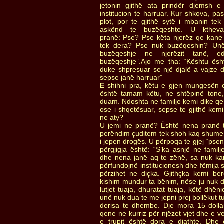
jetonin gjithë ata prindër djemsh e
institucion te harruar. Kur shkova, pas
plot, por te gjithë sytë i mbanin te
askënd te buzëqeshte. U kthev
pranë:”Pse? Pse këta njerëz qe kane 
tek dera? Pse nuk buzëqeshin? Un
buzëqeshje ne njerëzit tanë, 
buzëqeshje”.Ajo me tha: “Kështu ësht
duke shpresuar se një djalë a vajze do
sepse janë harruar”
E
shihni pra, këtu e gjen mungesën e 
është tamam këtu, ne shtëpinë tone,
duam. Ndoshta ne familje kemi dike q
ose i shqetësuar, sepse te gjithë kemi 
ne aty?
U jemi ne pranë? Është nena pranë 
perëndim çuditem tek shoh kaq shume 
i jepen drogës. U përpoqa te gjej “pse
përgjigja është: “S’ka asnjë ne familj
dhe nena janë aq te zënë, sa nuk kan
përfundojnë institucionesh dhe fëmija 
përzihet ne diçka. Gjithçka kemi b
kishim mundur ta bënim, nëse ju nuk d
lutjet tuaja, dhuratat tuaja, këtë dhë
unë nuk dua te me jepni prej bollëkut t
derisa te dhembe. Dje mora 15 dollar
qene ne kurriz për njëzet vjet dhe e v
e trupit është dora e djathte. Dhe