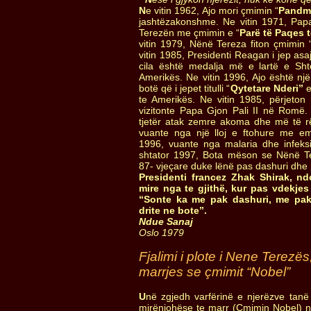
N
e vitin 1962, Ajo mori çmimin “
Pandm
jashtëzakonshme. Ne vitin 1971, Pa
Terezën me çmimin e “
Parë të Paqes 
vitin 1979, Nënë Tereza fiton çmimin 
vitin 1985, Presidenti Reagan i jep asaj
cila është medalja më e lartë e Sh
Amerikës. Ne vitin 1996, Ajo është nj
botë që i jepet titulli “
Qytetare Nderi”
e
te Amerikës. Ne vitin 1985, përjeton
vizitonte Papa Gjon Pali II në Romë. 
tjetër atak zemre akoma dhe më të rë
vuante nga një lloj e ftohure me e
1996, vuante nga malaria dhe infeks
shtator 1997, Bota mëson se Nënë T
87- vjeçare duke lënë pas dashuri dhe
Presidenti francez Zhak Shirak, n
mire nga te gjithë, kur pas vdekje
“Sonte ka me pak dashuri, me pa
drite ne bote”.
Ndue Sanaj
Oslo 1979
Fjalimi i plote i Nene Terezës
marrjes se çmimit “Nobel”
U
në zgjedh varfërinë e njerëzve tanë
mirënjohëse te marr (Çmimin Nobel) ne