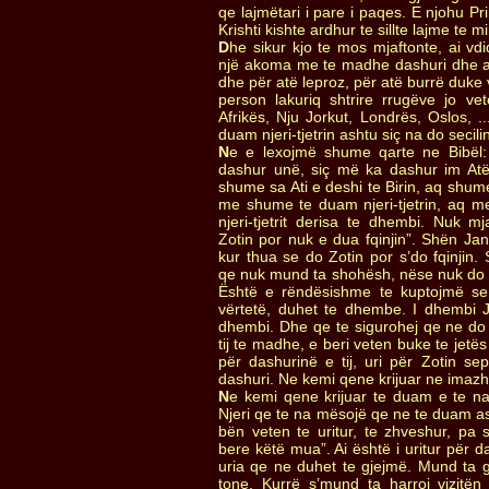
qe lajmëtari i pare i paqes. E njohu Pr
Krishti kishte ardhur te sillte lajme te 
D
he sikur kjo te mos mjaftonte, ai vd
një akoma me te madhe dashuri dhe ai
dhe për atë leproz, për atë burrë duke
person lakuriq shtrire rrugëve jo ve
Afrikës, Nju Jorkut, Londrës, Oslos, .
duam njeri-tjetrin ashtu siç na do secili
N
e e lexojmë shume qarte ne Bibël:
dashur unë, siç më ka dashur im At
shume sa Ati e deshi te Birin, aq shum
me shume te duam njeri-tjetrin, aq m
njeri-tjetrit derisa te dhembi. Nuk m
Zotin por nuk e dua fqinjin”. Shën Jan
kur thua se do Zotin por s’do fqinjin.
qe nuk mund ta shohësh, nëse nuk do fq
Është e rëndësishme te kuptojmë se
vërtetë, duhet te dhembe. I dhembi J
dhembi. Dhe qe te sigurohej qe ne do
tij te madhe, e beri veten buke te jetë
për dashurinë e tij, uri për Zotin sep
dashuri. Ne kemi qene krijuar ne imazhin
N
e kemi qene krijuar te duam e te na
Njeri qe te na mësojë qe ne te duam ash
bën veten te uritur, te zhveshur, pa 
bere këtë mua”. Ai është i uritur për d
uria qe ne duhet te gjejmë. Mund ta 
tone. Kurrë s’mund ta harroj vizitën