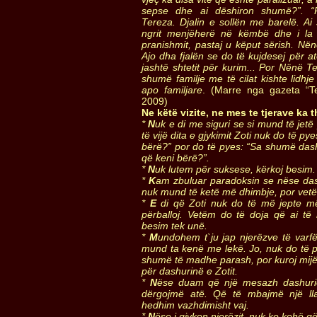
sepse dhe ai dëshiron shumë?”. “P
Tereza. Djalin e sollën me barelë. A
ngrit menjëherë në këmbë dhe i la t
pranishmit, pastaj u këput sërish. Nënë
Ajo dha fjalën se do të kujdesej për a
jashtë shtetit për kurim... Por Nënë 
shumë familje me të cilat kishte lidhj
apo familjare
. (Marre nga gazeta “Te
2009)
Ne këtë vizite, ne mes te tjerave ka 
*
N
uk e di me siguri se si mund të jetë
të vijë dita e gjykimit Zoti nuk do të py
bërë?” por do të pyes: “Sa shumë dash
që keni bërë?”.
*
N
uk lutem për suksese, kërkoj besim.
*
K
am zbuluar paradoksin se nëse das
nuk mund të ketë më dhimbje, por ve
*
E
di që Zoti nuk do të më jepte 
përballoj. Vetëm do të doja që ai t
besim tek unë.
*
M
undohem t`ju jap njerëzve të varfë
mund ta kenë me lekë. Jo, nuk do të pr
shumë të madhe parash, por kuroj mijër
për dashurinë e Zotit.
*
N
ëse duam që një mesazh dashurie
dërgojmë atë. Që të mbajmë një ll
hedhim vazhdimisht vaj.
*
N
ëse i gjykon njerëzit, nuk ke kohë që