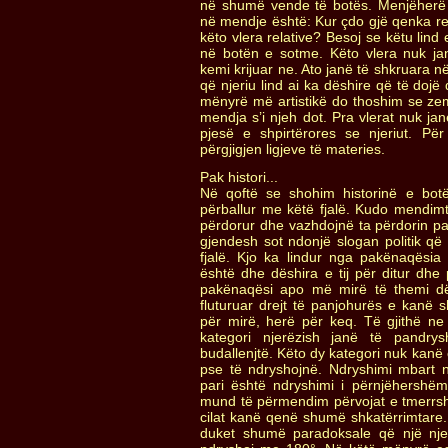
në shumë vende të botës. Menjëherë p
në mendje është: Kur çdo gjë qenka re
këto vlera relative? Besoj se këtu lin
në botën e sotme. Këto vlera nuk jan
kemi krijuar ne. Ato janë të shkruara në
që njeriu lind ai ka dëshire që të dojë
mënyrë më artistikë do thoshim se ze
mendja s’i njeh dot. Pra vlerat nuk ja
pjesë e shpirtërores se njeriut. Pë
përgjigjen ligjeve të materies.
Pak histori...
Në qoftë se shohim historinë e bot
përballur me këtë fjalë. Kudo mendimta
përdorur dhe vazhdojnë ta përdorin pa
gjendesh sot ndonjë slogan politik q
fjalë. Kjo ka lindur nga pakënaqësia 
është dhe dëshira e tij për ditur dh
pakënaqësi apo më mirë të themi dës
fluturuar drejt të panjohurës e kanë s
për mirë, herë për keq. Të gjithë n
kategori njerëzish janë të pandry
budallenjtë. Këto dy kategori nuk kanë
pse të ndryshojnë. Ndryshimi mbart n
pari është ndryshimi i përnjëhershëm
mund të përmendim përvojat e tmerrsh
cilat kanë qenë shumë shkatërrimtare
duket shumë paradoksale që një njer