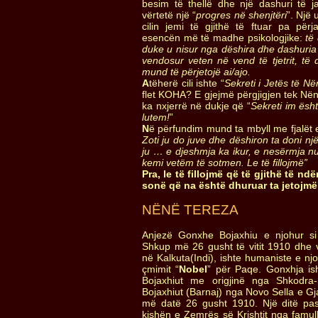
besim të thellë dhe një dashuri të 
vërtetë një “
progres në shenjtëri
”. Një 
cilin jemi të gjithë të ftuar pa për
esencën më të madhe psikologjike:
të
duke u nisur nga dëshira dhe dashuri
vendosur veten në vend të tjetrit, të 
mund të përjetojë ai/ajo.
A
tëherë cili ishte “
Sekreti i Jetës të N
flet KOHA? E gjejmë përgjigjen tek Nën
ka nxjerrë në dukje që “
Sekreti im ësht
lutem!
”
N
ë përfundim mund ta mbyll me fjalët e
Zoti ju do juve dhe dëshiron ta doni njër
ju … e djeshmja ka ikur, e nesërmja 
kemi vetëm të sotmen. Le të fillojmë”
Pra, le të fillojmë që të gjithë të nd
sonë që na është dhuruar ta jetojm
NËNË TEREZA
Anjezë Gonxhe Bojaxhiu e njohur si
Shkup më 26 gusht të vitit 1910 dhe 
në Kalkuta(Indi), ishte humaniste e njo
çmimit “
Nobel
” për Paqe. Gonxhja isht
Bojaxhiut me origjinë nga Shkodra
Bojaxhiut (Barnaj) nga Novo Sella e Gj
më datë 26 gusht 1910. Një ditë pa
kishën e Zemrës së Krishtit nga famul