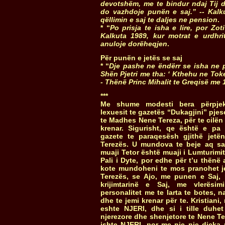
devotshëm, me te bindur ndaj Tij 
do vazhdoje punën e saj.” -- Kalku
qëllimin e saj te daljes ne pension
.
* “
Po prisja te isha e lire, por Zot
Kalkuta 1989, kur motrat e urdhri
anuloje dorëheqjen
.
Për punën e jetës se saj
* “
Dje pashe ne ëndërr se isha ne p
Shën Pjetri me tha: ‘ Kthehu ne Toke!
- Thënë Princ Mihalit te Greqisë me 
***
Me shume modesti bera përpjek
lexuesit te gazetës “Dukagjini” pjes
te Madhes Nene Tereza, për te cilën
krenar. Sigurisht, qe është e p
gazete te paraqesësh gjithë jet
Terezës. U mundova te beje aq s
muaji Tetor është muaji i Lumturimi
Pali i Dyte, por edhe për t’u thënë 
kote mundoheni te mos pranohet j
Terezës, se Ajo, me punen e Saj, 
krijimtarinë e Saj, me vlerës
personalitet me te larta te botes, 
dhe te jemi krenar për te. Kristiani,
eshte NJERI, dhe si i tille duhet
njerezore dhe shenjetore te Nene T
ishte NJERI, por me nje nje diçka