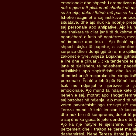
emocionale dhe shpesh i dramatizon ndj
nuk e gjen më plakun që shtrihej në mes 
se ka etje, duke i thënë më pas se ka 
fshehë reagimet e saj instiktive emoci
situatave, dhe ajo nuk ka ndonjë prete
saj personale apo antipative. Ajo ka n
me shakara të cilat janë të dukshme nga
nganjëherë e futin në ngatërresa, me
në impulse apo teka. Ajo është sp
shpesh diçka të papritur, si stimulim
surpriza dhe ndonjë gjë të re, me qëllim 
zakonet e tyre. Anjeza Bojaxhiu gjitha
e lirë dhe e çliruar ...; ka tendencë t
janë të sjellshëm, të ndjeshëm, paqe
artistikisht apo shpirtërisht dhe ka 
dhembshurisë reciproke dhe simpatisë
personale. Është e lehtë për Nënë Tere
fizik me ndjenjat e njerëzve të t
emocionale. Ajo mund ta ndajë këtë tip
nënën e saj, motrat apo shoqet femra
saj bazohet në ndjenja; ajo mund të nd
veten pavarësisht nga rreziqet që mu
Tereza mund të ketë tension të konsi
dhe nuk bie në kompromis; duket të je
e saj dhe ka gjasa të jetë qendra e tër
Ajo ka një natyrë të sjellshme, me
përzemërt dhe i trajton të tjerët me 
dashamirësi. Nënë Tereza është jasht