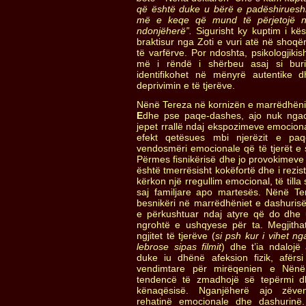
që është duke u bërë e padëshirues
më e keqe që mund të përjetojë nd
ndonjëherë”.
Sigurisht ky kuptim i kës
braktisur nga Zoti e vuri atë në shoqë
të varfërve. Por ndoshta, psikologjikish
më i rëndë i shërbeu asaj si bur
identifikohet në mënyrë autentike
deprivimin e të tjerëve.
Nënë Tereza në kornizën e marrëdhën
E
dhe pse paqe-dashes, ajo nuk nga
jepet rrallë ndaj ekspozimeve emocion
efekt qetësues mbi njerëzit e pa
vendosmëri emocionale që të tjerët e
Përmes fisnikërisë dhe jo provokimeve 
është tmerrësisht kokëfortë dhe i rezi
kërkon një rregullim emocional, të tilla
saj familjare apo martesës. Nënë Te
besnikëri në marrëdhëniet e dashurisë
e përkushtuar ndaj atyre që do dhe 
ngrohtë e ushqyese për ta. Megjitha
ngjitet të tjerëve (
si psh kur i vihet n
lebrose sipas filmit
) dhe t’ia ndalojë
duke iu dhënë afeksion fizik, afër
vendimtare për mirëqenien e Nën
tendencë të zmadhojë së tepërmi d
kënaqësisë. Nganjëherë ajo zëv
rehatinë emocionale dhe dashurinë.