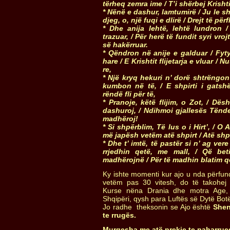
tërheq zemra ime
/
T’i shërbej Krishti
* Nënë e dashur, lamtumirë /
Ju le s
djeg, o, një fuqi e dlirë
/
Drejt të për
*
Dhe anija lehtë, lehtë lundron
trazuar,
/
Për herë të fundit syri vroj
së hakërruar.
*
Qëndron në anije e galduar
/
Fyty
hare
/
E Krishtit flijetarja e vluar
/
Nu
re,
*
Një kryq hekuri n’ dorë shtrëngon
kumbon në të,
/
E shpirti i gats
rëndë fli për të,
*
Pranoje, këtë flijim, o Zot,
/
Dësh
dashuroj,
/
Ndihmoi gjallesës Tënd
madhëroj!
*
Si shpërblim, Të lus o i Hirt’,
/
O A
më japësh vetëm atë shpirt
/
Atë shpi
*
Dhe t’ imtë, të pastër si n’ ag ver
rrjedhin qetë, me mall,
/
Që bet
madhërojnë
/
Për të madhin blatim që
Ky ishte momenti kur ajo u nda përfun
vetëm pas 30 vitesh, do të takohej 
Kurse nëna Drania dhe motra Age,
Shqipëri, qysh para Luftës së Dytë Bot
Jo radhe theksonin se Ajo është
Shen
te rrugës.
Murgesha me atë prekje te paharrue