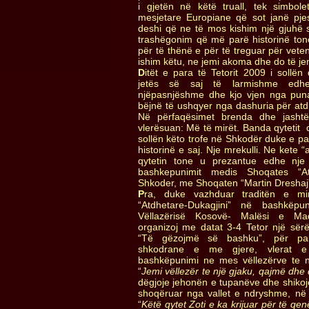
i gjetën në këtë truall, tek simbo
mesjetare Europiane që sot janë pjes
deshi që ne të mos kishim një gjuhë 
trashëgonim që më parë historinë t
për të thënë e për të treguar për vete
ishim këtu, ne jemi akoma dhe do të je
D
itët e para të Tetorit 2009 i sollën
jetës së saj të larmishme ed
njëpasnjëshme dhe kjo vjen nga puna
bëjnë të ushqyer nga dashuria për at
Në përfaqësimet brenda dhe jashtë
vlerësuan: Më të mirët. Banda qytetit d
sollën këto trofe në Shkodër duke e 
historinë e saj. Nje mrekulli. Ne kete 
qytetin tone u prezantue edhe nje 
bashkepunimit medis Shoqates “Atd
Shkoder, me Shoqaten “Martin Dreshaj
P
ra, duke vazhduar traditën e mir
“Atdhetare-Dukagjini” në bashkë
Vëllazërisë Kosovë- Malësi e Ma
organizoj me datat 3-4 Tetor një sërë a
“Të gëzojmë së bashku”, për para
shkodrane e me gjere, vlerat e
bashkëpunimi ne mes vëllezërve te n
“
Jemi vëllezër te një gjaku, qajmë dhe
dëgjoje jehonën e tupanëve dhe shikoje 
shoqëruar nga vallet e ndryshme, n
“
Këtë qytet Zoti e ka krijuar për të qenë