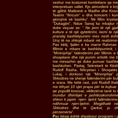
veshur me kostumet kombëtare qe me m
interpretuan vallet. Kjo atmosferë e krij
të gjithë Malësinë e Madhe dhe Kos
Teatrin “Iliricum” u dha koncerti i ku
gëzojmë së bashku”. Në fillim kryeta
“Dukagjini”, Ndue Sanaj ka mbajtur n
duke veçuar se: “
Ne jemi të një gjak
kulture e të një qytetërimi, kemi te nj
prandaj bashkëpunimi mes nesh është
Uroj të na shkojë mbarë në realizimin 
Pas këtij, fjalën e ka marre Rahman Ja
fillimin e mbare te bashkëpunimit, 
“Mirënjohje” falënderimi për fillimin 
shoqatave dhe një punim artistik me t
me mesazhin qe duke punuar bashke 
bashkohen. Pastaj, Sekretarit te Këshi
Rudolf Rasha, N/kryetari i Shoqatës 
Lukaj, i dorëzon një “Mirenjohje” 
Shkodres ne shenje falënderimi për buk
e vrara. Me këtë rast, zoti Rudolf thek
me kthyet 10 vjet prapa për te kujtuar
qe popullit kosovar, vëllezërve tanë tu
mundur dhimbjet e jashtëzakonshme.
shkon ti japim njeri- tjetrit falënderim
ndihmuar njeri-tjetrin. Megjithatë 
Shkodres dhe te Qarkut, ju sh
përzemërta
”.
P
as kësaj është shpalosur programi i p