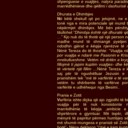
shpenguese e vuajtjes, natyra paradoks
marrëdhënieve
dhe
qëllimi i dashurisë 
Dhurata e Dhimbjes
N
ë këtë shekull që po jetojmë, ne e
tonë nga e mira potenciale që mund 
nëpërmjet dhimbjes. Më bën përshtypje 
titullohet “
Dhimbja është një dhuratë q
…” Kjo nuk do të thotë që një person në
madhe mund të shmangë pyetjen s
ndodhin gjërat e këqija njerëzve të 
Nënë Tereza do të thoshte: “
Vuajtja n
por vuajtja e ndarë me Pasionin e Kris
mrekullueshme.
Vetëm në dritën e kryq
fillojmë ti japim kuptim vuajtjes- dhe
të vërtetë një fillim …
Nënë Tereza e ko
saj për të ngushëlluar Jezusin e 
pranishëm tek “
më të varfëritë e të va
vetëm tu shërbente të varfërve po
varfëritë e udhëhequr nga Besimi..
Prania e Zotit
V
arfëria ishte diçka që ajo zgjodhi të
vuajtja për të nuk konsistonte n
marrëdhënie të këqija ,ambicie e
shpirtërore e gjymtuar. Më tepër, 
mënyrë të papritur përmes humbjes së
më shumë-mungesa e pranisë së Zotit.
botë
”- Nëna deklaron “
Unë e kam kuptu