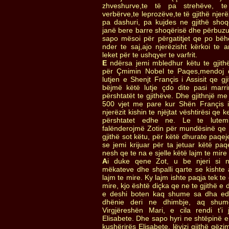
zhveshurve,te të pa strehëve, te
verbërve,te leprozëve,te të gjithë njer
pa dashuri, pa kujdes ne gjithë shoq
janë bere barre shoqërisë dhe përbuzur
sapo mësoi për përgatitjet qe po bëh
nder te saj,ajo njerëzisht kërkoi te 
leket për te ushqyer te varfrit.
E
ndërsa jemi mbledhur këtu te gjithë
për Çmimin Nobel te Paqes,mendoj d
lutjen e Shenjt Françis i Assisit qe g
bëjmë këtë lutje çdo dite pasi mar
përshtatët te gjithëve. Dhe gjithnjë m
500 vjet me pare kur Shën Françis i As
njerëzit kishin te njëjtat vështirësi qe
përshtatet edhe ne. Le te lute
falënderojmë Zotin për mundësinë qe 
gjithë sot këtu, për këtë dhurate paqe
se jemi krijuar për ta jetuar këtë pa
nesh qe te na e sjelle këtë lajm te mire t
A
i duke qene Zot, u be njeri si n
mëkateve dhe shpalli qarte se kishte 
lajm te mire. Ky lajm ishte paqja tek te
mire, kjo është diçka qe ne te gjithë 
e deshi boten kaq shume sa dha edhe 
dhënie deri ne dhimbje, aq shu
Virgjëreshën Mari, e cila rendi t’i 
Elisabete. Dhe sapo hyri ne shtëpinë e
kushërirës Elisabete, lëvizi gjithë gëzim