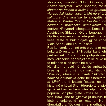
shoqatës, mjeshtri Ndoc Gurashi;
Abazin-N/kryetar i kësaj shoqate, me 
shquar ne fushën e arsimit, te grumbul
vlerave folklorike, veçanërisht ne shërbi
kulturore dhe artistike te shoqatës 
Malësi e Madhe “Martin Dreshaj”, d
ecurinë e proceseve demokratike 
dorëzoi N/kryetari i shoqatës, Konsulli 
Austrisë ne Shkodër, Gjergj Leqejza.
G
jallëri, elegance dhe interpretim te
kësaj feste te bukur gjate gjithë koh
Viola Shqau dhe Laura Plishta.
P
as koncertit, deri në orët e vona të 
bukura të restorantit “Tradita” kanë je
përbashkët. Pronari i këtij objekti me
mes vëllezërve nga trojet etnike duke ngr
të ndjehen si në shtëpinë e tyre.
N
ë ditën e dytë të vizitës anëtarë
Dreshaj” të prirë nga mikpritësit k
“
Marubi
”,
Muzeun e qyteti Shkoder
ndalesa e fundit ka qenë në Shenjtëro
të Mirë
” pranë kalasë Rozafa, ne te
historinë e kësaj Shenjtëroreje të shpj
gjithë së bashku kemi lutur lutjen e Pa
popullin Shqiptar gjatë vizitës së Tij
vitin 1993, dhe te gjithëve ju dhurua n
këtë shenjtëreshë te madhe. Në 
dhurata(libra “Dukagjini ne rrjedhat e 