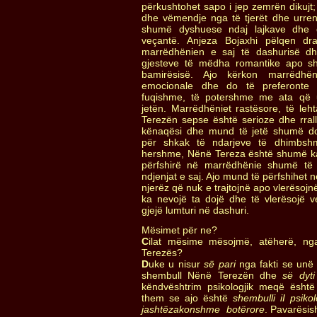
përkushtohet sapo i jep zemrën dikujt;
dhe vëmendje nga të tjerët dhe urren 
shumë dyshuese ndaj lajkave dhe d
veçantë. Anjeza Bojaxhi pëlqen d
marrëdhënien e saj të dashurisë d
gjesteve të mëdha romantike apo s
bamirësisë. Ajo kërkon marrëdhë
emocionale dhe do të preferonte
fuqishme, të potershme me ata që 
jetën. Marrëdhëniet rastësore, të le
Terezën sepse është serioze dhe rral
kënaqësi dhe mund të jetë shumë do
për shkak të ndarjeve të dhimbsh
hershme, Nënë Tereza është shumë kao
përfshirë në marrëdhënie shumë të
ndjenjat e saj. Ajo mund të përfshihet
njerëz që nuk e trajtojnë apo vlerësoj
ka nevojë ta dojë dhe të vlerësojë v
gjejë lumturi në dashuri.
Mësimet për ne?
C
ilat mësime mësojmë, atëherë, n
Terezës?
D
uke u nisur
së pari
nga fakti se unë
shembull Nënë Terezën dhe
së dyti
këndvështrim psikologjik meqë është
them se ajo është
shembulli iI psik
jashtëzakonshme botërore
. Pavarësi