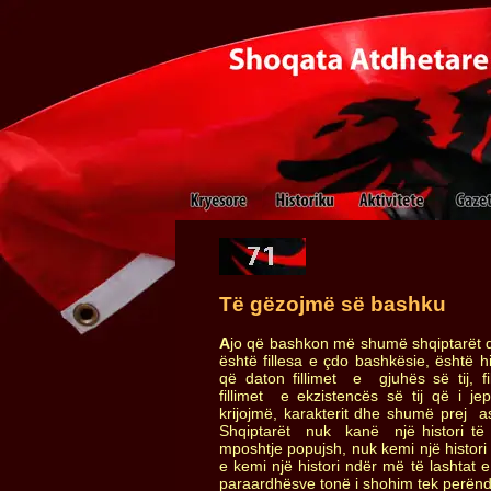
Të gëzojmë së bashku
A
jo që bashkon më shumë shqiptarët d
është fillesa e çdo bashkësie, është hi
që daton fillimet e gjuhës së tij, fil
fillimet e ekzistencës së tij që i jep
krijojmë, karakterit dhe shumë prej as
Shqiptarët nuk kanë një histori të
mposhtje popujsh, nuk kemi një histori
e kemi një histori ndër më të lashtat e
paraardhësve tonë i shohim tek perëndi