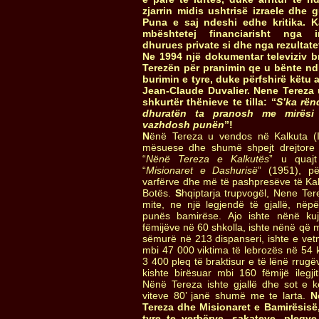
zjarrin midis ushtrisë izraele dhe g
Puna e saj ndeshi edhe kritika. 
mbështetej financiarisht nga in
dhurues private si dhe nga rezultat
Ne 1994 një dokumentar televiziv b
Terezën për pranimin qe u bënte nd
burimin e tyre, duke përfshirë këtu at
Jean-Claude Duvalier. Nene Tereza 
shkurtër thënieve te tilla: “
S’ka rën
dhuratën ta pranosh me mirësi
vazhdosh punën
”!
N
ënë Tereza u vendos në Kalkuta (Ind
mësuese dhe shumë shpejt drejtore 
“
Nënë Tereza e Kalkutës
” u quajt
“
Misionaret e Dashurisë
” (1951), p
varfërve dhe më të pashpresëve të Kalk
Botës.
S
hqiptarja trupvogël, Nene Ter
mite, ne një legjendë të gjallë, nëp
punës bamirëse. Ajo ishte nënë ku
fëmijëve në 60 shkolla, ishte nënë që 
sëmurë në 213 dispanseri, ishte e vetm
mbi 47 000 viktima të lebrozës në 54 k
3 400 pleq të braktisur e të lënë rrugë
kishte birësuar mbi 160 fëmijë ilegj
Nënë Tereza ishte gjallë dhe sot e kë
viteve 80’ janë shumë me te larta.
N
Tereza dhe Misionaret e Bamirësisë
tyre te verbërve, sakateve, pleqve