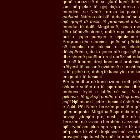
qenë kurioze të di se çfarë kanë thën
jam përpjekur të gjej diçka derisa 
mendimit se Nënë Tereza ka pasur
mohimit
. Ndërsa ateistët debatojnë se 
një gropë të thellë të profesionit fetar
mundur të dalë. Megjithatë, sipas me
këto këndvështrime, qoftë nga psikolo
nuk e japin pamjen e tejdukshme
Programi dhe sforcimi i jetës së përd
së bashku me takimin e saj ekst
dëshpërimin, do ta çonin atë nga një
dhe shumë punëtor drejt dorëzimit ndaj
dhe së fundmi, drejt konsumit profesio
rrëfyesit të saj janë evidencë e brishtësis
si të gjithë ne, duhej të kacafytej me 
enigmatik të besimit.
P
ër tu hedhur në konkluzione rreth je
shkrime vetëm do të injoroheshin dh
mohonin frytet e luftës së saj.
Si 
gjithave, të gjykojë punën e dikujt pav
saj?
Një aspekt tjetër i besimit është
e Zotit. Për Nënë Terezën jo vetëm që 
që mungonte. Megjithatë ajo e dinte që
nevojë çdonjëri prej nesh, dhe në
Terezën, një vizion i hershëm i Jezusit
një frymëzim plus nga veprat e të atit
përpjekur të vërë drejtësinë në vend d
provojnë mjaftueshëm për ta mbështetu