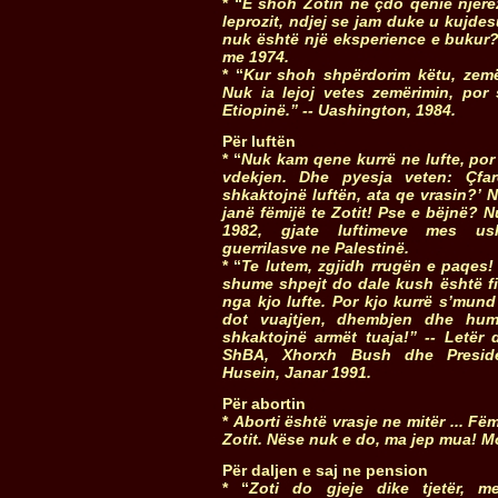
* “
E shoh Zotin ne çdo qenie njerëz
leprozit, ndjej se jam duke u kujdes
nuk është një eksperience e bukur?”
me 1974.
* “
Kur shoh shpërdorim këtu, zem
Nuk ia lejoj vetes zemërimin, por
Etiopinë.” -- Uashington, 1984.
Për luftën
* “
Nuk kam qene kurrë ne lufte, por
vdekjen. Dhe pyesja veten: Çfa
shkaktojnë luftën, ata qe vrasin?’ N
janë fëmijë te Zotit! Pse e bëjnë? N
1982, gjate luftimeve mes ush
guerrilasve ne Palestinë.
* “
Te lutem, zgjidh rrugën e paqes!
shume shpejt do dale kush është f
nga kjo lufte. Por kjo kurrë s’mund 
dot vuajtjen, dhembjen dhe hu
shkaktojnë armët tuaja!” -- Letër d
ShBA, Xhorxh Bush dhe Preside
Husein, Janar 1991.
Për abortin
*
Aborti është vrasje ne mitër ... Fë
Zotit. Nëse nuk e do, ma jep mua! Mo
Për daljen e saj ne pension
* “
Zoti do gjeje dike tjetër, m