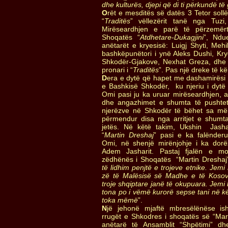
dhe kulturës, djepi që di ti përkundë të 
O
rët e mesditës së datës 3 Tetor soll
“
Traditës
” vëllezërit tanë nga Tuz
Mirëseardhjen e parë të përzemërt
Shoqatës “
Atdhetare-Dukagjini
”, Ndu
anëtarët e kryesisë: Luigj Shyti, Mehi
bashkëpunëtori i ynë Aleks Dushi, Krye
Shkodër-Gjakove, Nexhat Greza, dhe G
pronari i “
Traditës
”. Pas një dreke të 
D
era e dytë që hapet me dashamirësi p
e Bashkisë Shkodër, ku njeriu i dytë i
Omi pasi ju ka uruar mirëseardhjen, 
dhe angazhimet e shumta të pushtet
njerëzve në Shkodër të bëhet sa më 
përmendur disa nga arritjet e shumta
jetës. Në këtë takim, Ukshin Jasha
“
Martin Dreshaj
” pasi e ka falënderu
Omi, në shenjë mirënjohje i ka dorëz
Adem Jasharit. Pastaj fjalën e mo
zëdhënës i Shoqatës “Martin Dreshaj” i
të lidhim penjtë e trojeve etnike. Jem
zë të Malësisë së Madhe e të Kosov
troje shqiptare janë të okupuara. Jem
tona po i vëmë kurorë sepse tani në k
toka mëmë
”.
N
jë jehonë mjaftë mbresëlënëse is
rrugët e Shkodres i shoqatës së “Marti
anëtarë të Ansamblit “Shpëtimi” dh