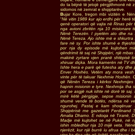
do ta bëjnë të jetojë përgjithmonë në z
sidomos në zemrat e shqiptarëve.
B
ujar Kore, tregon mbi vizitën e Nën
“
Në vitin 1989 kur ajo erdhi për herë 
qenë operatori që vajta në Rinas për 
nga avioni zbritën nja 10 misionare t
Nënë Terezën. I pyetëm ato dhe na i
Nënë Tereza. Ajo ishte më e shkurtra
fare në sy. Por ishte shumë e thjesh
por nja dy episode më kujtohen mi
qëndrimit të saj në Shqipëri, një mbas 
makinë zyrtare vjen pranë shtëpisë t
xhiruar diçka. Mora kamerën në TV dhe
Ishte hera e parë që futesha aty dhe 
Enver Hoxhës. Vetëm aty mora vesh
vinte për të takuar Nexhmie Hoxhën. 
që Nënën Tereza i kërkoi Nexhmijes 
hapnin misionin e tyre. Nexhmija tha s
por se asgjë nuk ishte në dorë të saj.
mirë këtë përgjigje, sepse misionin 
shumë vende të botës, ndërsa në ve
ngurohej. Pastaj e kam shoqëruar 
Shqipërisë me gazetarët Ferdinand 
Amalia Dhamo. E ndoqa në Tiranë, D
Madje më kujtohet se në Pukë, në nj
ishin mbledhur nja 10 mijë veta. Nën
njerëzit, kur një burrë iu afrua dhe i bë
vjeç ka disa vite që është paralizuar, 