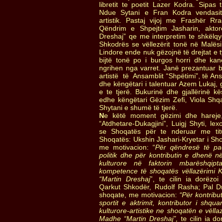
libretit te poetit Lazer Kodra. Sipas 
Ndue Sytani e Fran Kodra vendasi
artistik. Pastaj vijoj me Frashër R
Qëndrim e Shpejtim Jasharin, aktor
Dreshaj” qe me interpretim te shkëlqyer
Shkodrës se vëllezërit tonë në Mal
Lindore ende nuk gëzojnë të drejtat e t
bijtë tonë po i burgos horri dhe kan
ngrihen nga varret. Janë prezantuar 
artistë të Ansamblit “Shpëtimi”, të An
dhe këngëtari i talentuar Azem Lukaj, 
e te tjerë. Bukurinë dhe gjallërinë kë
edhe këngëtari Gëzim Zefi, Viola S
Shytani e shumë të tjerë.
N
e këtë moment gëzimi dhe hareje,
“Atdhetare-Dukagjini”, Luigj Shyti, le
se Shoqatës për te nderuar me titu
Shoqatës: Ukshin Jashari-Kryetar i Sho
me motivacion: “
Për qëndresë të pae
politik dhe për kontributin e dhenë n
kulturore në faktorin mbarëshqipt
kompetence të shoqatës vëllazërimi
“Martin Dreshaj
”, te cilin ia dorëzoi 
Qarkut Shkodër, Rudolf Rasha; Pal Dr
shoqate, me motivacion:
“Për kontribu
sportit e aktrimit, kontributor i shqua
kulturore-artistike ne shoqatën e vëll
Madhe “Martin Dreshaj”,
te cilin ia d