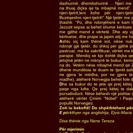
dashurinë, dhembshurinë ... Njeri me p
na thuaj diçka qe ta mbajmë mend”.
njeri-tjetrit,leni kohe për njeri-tj
Buzëqeshni njeri-tjetrit!” Një tjetër me
thashë: “Po, dhe ndonjëherë e kam te
Jezusit sepse ai behet shume kërkues 
me gjithë mend e vërtetë. Dhe aty vj
kërkuese, dhe prape ia japim atij me ha
A
shtu siç kam thënë sot, nëse nuk
ndonjë gjë tjetër, do shkoj për gjithë 
pastruar, me ka sakrifikuar, vërtet me 
parajse. Mendoj se kjo është diçka q
jetojmë jetën ne mënyrë te bukur, kemi
na do. Vetëm nëse mbajmë mend qe Z
dhenë mundësia te duam te tjerët asht
ne gjera te mëdha, por ne gjera te
madhe), atëherë Norvegjia behet fole d
D
he sa bukur do te jete qe prej këtej
paqe nga lufta. Qe prej këtej te dal
porsalindurit. Nëse bëhesh një pishtar 
atëherë vërtet Çmimi “Nobel” i Paq
popullit Norvegjez.
Zoti iu bekoftë! Do shpërbleheni për
E p
ërkthyer nga anglishtja, Ejvis-Mari
Disa thënie nga Nene Tereza
Për mjerimin