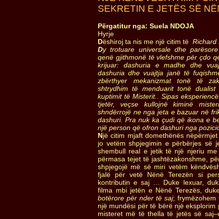
SEKRETIN E JETËS SË NËN
Përgatitur nga: Suela NDOJA
Hyrje
D
ëshiroj ta nis me një citim të
Richard 
D
y trotuare universale dhe parësore
qenë gjithmonë të vlefshme për çdo q
krijuar: dashuria e madhe dhe vua
dashuria dhe vuajtja janë të fuqis
zbërthyer mekanizmat tonë të za
shtrydhim të menduarit tonë dualis
kuptimit të Misterit.. Sipas eksperienc
tjetër, veçse kullojnë kiminë mis
shndërrojë ne nga jeta e bazuar në fri
dashuri. Pra nuk ka çudi që ikona e be
një person që ofron dashuri nga pozicio
N
jë citim mjaft domethënës nëpërmjet 
jo vetëm shpjegimin e përbërjes së j
shembull real e jetik të një njeriu m
përmasa tejet të jashtëzakonshme, p
shpjegojë më së miri vetëm këndvësht
fjalë për vetë Nënë Terezën si per
kontributin e saj … Duke lexuar, d
filma mbi jetën e Nënë Terezës, duk
botërore për nder të saj
; frymëzohem t
një mundësi për të bërë një eksplorim 
misteret më të thella të jetës së saj–ç