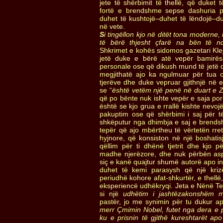
jete të shërbimit të thellë, që duket 
fortë e brendshme sepse dashuria p
duhet të kushtojë–duhet të lëndojë–d
në vete.
S
i tingëllon kjo në ditët tona moderne,
të bërë thjesht çfarë na bën të n
Shkrimet e kohës sidomos gazetari Klejn
jetë duke e bërë atë vepër bamirësi
personale ose që dikush mund të jetë du
megjithatë ajo ka ngulmuar për tua o
tjerëve dhe duke vepruar gjithnjë në e
se “
është vetëm një penë në duart e Zo
që po bënte nuk ishte vepër e saja por
është se kjo grua e rrallë kishte nevoj
pakuptim ose që shërbimi i saj për të 
shkëputur nga dhimbja e saj e brend
tepër që ajo mbërtheu të vërtetën rre
hyjnore, që konsiston në një boshatis
qëllim për ti dhënë tjetrit dhe kjo 
madhe njerëzore, dhe nuk përbën as
siç e kanë quajtur shumë autorë apo in
duhet të kemi parasysh që një kriz
periudhë kohore afat-shkurtër, e thell
eksperiencë udhëkryqi. Jeta e Nënë T
si një
udhëtim i jashtëzakonshëm m
pastër, jo me synimin për tu dukur apo 
merr Çmimin Nobel, futet nga dera e 
ku e prisnin të gjithë kureshtarët apo