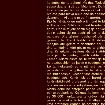
kënaqësi është duhani. Me tha: “Nuk do
sepse dua te t’i dërgoj këto leke”. Do 
tmerrshme për te, por shikon sa bukur 
Me ato para bleva buke dhe ua dhashë t
dyanshëm: Ai dha e te varfrit morën.
K
jo është diçka qe unë e ti mund te b
e dhenë prej Zotit - te mund te ndaj
tjerët. Dhe le te jete ashtu siç qe për J
tjetrin ashtu siç na deshi ai. Le ta
pandare. Dhe gëzimi i dashurisë për te,
gëzimi i te dhënit tashti qe Krishtli
mbajmë atë gëzim te dashurisë për 
dhe ta ndajmë këtë gëzim me te gjithë 
dite. Ky gëzim rrezatues është i vër
mos jemi te lumtur, Krishti është m
Zemër. Krishti është ne te varfrit qe 
ne buzëqeshjen qe japim e buzëqeshje
L
e ta theksojmë edhe njëherë, asnj
padëshiruar dhe gjithashtu ta takojmë 
me buzëqeshje, veçanërisht atëherë k
buzëqeshësh. Kurrë nuk do harroj c
katërmbëdhjetë profesorë erdhën ng
nga universitete te ndryshme, ne Kal
Kishin qene ne shtëpinë për te vdeku
për te vdekurit ne Kalkuta, ku kemi m
se 36 000 njerëz, prej te cilëve mbi
pasur një vdekje te bukur. U kthyen n
këta profesorë erdhën ne shtëpinë to