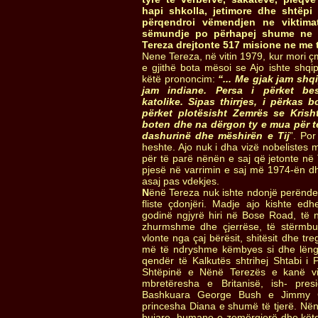
hapi shkolla, jetimore dhe shtëpi
përqendroi vëmendjen ne viktima
sëmundje po përhapej shume ne
Tereza drejtonte 517 misione ne me 
Nene Tereza, në vitin 1979, kur mori ç
e gjithë bota mësoi se Ajo ishte shqip
këtë prononcim:
“... Me gjak jam shq
jam indiane. Persa i përket be
katolike. Sipas thirrjes, i përkas 
përket plotësisht Zemrës se Krisht
boten dhe na dërgon ty e mua për t
dashurinë dhe mëshirën e Tij
”. Po
heshte. Ajo nuk i dha vizë nobelistes 
për të parë nënën e saj që jetonte në 
pjesë në varrimin e saj më 1974-ën dh
asaj pas vdekjes.
N
ënë Tereza nuk ishte ndonjë perënd
fliste çdonjëri. Madje ajo kishte ed
godinë ngjyrë hiri në Bose Road, të n
zhurmshme dhe çjerrëse, të stërmbu
vlonte nga çaj bërësit, shitësit dhe tre
më të ndryshme këmbyes si dhe lëngë
qendër të Kalkutës shtrihej Shtabi i P
Shtëpinë e Nënë Terezës e kanë vizi
mbretëresha e Britanisë, ish- pres
Bashkuara George Bush e Jimmy Car
princesha Diana e shumë të tjerë. Në
bujare, humane e zemërgjerë dhe këto 