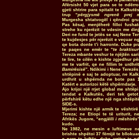
Afërsisht 50 vjet para se te ndërr
gjeti shtrire para spitalit te Kalkutë
trup “
përgjysmë ngrenë prej 
Murgesha shtatvogël i qëndroi gru
Pas kësaj, menjëherë filloi fushat
strehe ku njerëzit te vdesin me dinj
Deri ne fund te jetës se saj Nene Te
te kujdesjes për njerëzit e veçuar n
qe bota donte t’i harronte.
Duke pr
te paqes ne emër te “
te braktisu
Tereza mbante veshur te njëjtën sari
te lire, te cilën e kishte zgjedhur p
me te varfrit, qe ne fillim te urdhrit
Bamirësisë
”. Ndikimi i Nene Terezë
shtëpinë e saj te adoptuar, ne Kalk
urdhrit u shpërnda ne bote pas 1
Katërt e autorizoi këtë shpërndarje.
Ajo krijoi një rrjet global me shtëpi
tendat e Kalkutës, deri tek geto
përfshirë këtu edhe një nga shtëpitë
SIDE-s.
Mjerimi kishte një armik te vështir
Tereza; ne Etiopi te të uriturit, 
Afrikës Jugore, “
engjëlli i mëshirës
kudo.
Ne 1982, ne mesin e luftimeve n
brishte shpëtoi 37 fëmijë te bllokuar
e pare te luftës, duke arritur te 