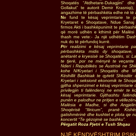
Shoqatës “Atdhetare-Dukagjini” dhe 
Gollakut” te autorit Demir Krasniqi)
angazhime të përbashkëta edhe në të
N
e fund te kësaj veprimtarie te 
Kryetaret e Shoqatave, Ndue Sanaj
firmos Akti i bashkëpunimit te përbash
që morë udhën e kthimit për Malës
thash me vete:- Ja një udhëtim Dash
nuk do të përfundoj kurrë.
P
ër realizimi e kësaj veprimtarie pa
përbashkëta midis dy shoqatave, k
anëtarët e kryesisë se Shoqatës, si: La
te tjerë, por ne mënyrë te veçante 
Nderi i Republikës se Austrisë ne Sh
kohe N/Kryetari i Shoqatës dhe Meh
Këshillit Bashkiak te qytetit Shkodër
Kryetari i seksionit ekonomik te Shoqa
gjitha shpenzimet e kësaj veprimtari
privilegjin ti falënderoj ne emër te k
kësaj veprimtarie. Gjithashtu falën
punën e palodhur ne pritjen e vëllezë
Malësia e Madhe, si dhe Angjelin
Shoqërisë “Iliricum”, pranë Kis
gatishmërinë dhe kushtet e plota qe na
koncertit “Te gëzojmë se bashku”.
Përgatit Roza Pjetri e Tush Shqau
NJË KËNDVËSHTRIM PSIK