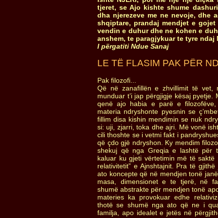
tjeret, se Ajo kishte shume dashuri 
dha njerezeve me ne nevoje, dhe 
shqiptare, prandaj mendjet e gojet
vendin e duhur dhe ne kohen e duh
anshem, te paragjykuar te tyre ndaj
I përgatiti Ndue Sanaj
LE TË FLASIM PAK PËR N
Pak filozofi...
Që në zanafillën e zhvillimit të vet, 
munduar t’i jap përgjigje kësaj pyetje.
qenë ajo habia e parë e filozofëve,
materia ndryshonte pyesnin se ç’mbe
fillim disa kishin mendimin se nuk ndry
si: uji, zjarri, toka dhe ajri. Më vonë isht
cili thoshte se i vetmi fakt i pandryshu
që çdo gjë ndryshon. Ky mendim filozo
shekuj që nga Greqia e lashtë për të
kaluar ku gjeti vërtetimin më të saktë
relativitetit” e Ajnshtajnit. Pra të gjit
ato koncepte që në mendjen tonë janë 
masa, dimensionet e te tjerë, në fak
shumë abstrakte për mendjen tonë apo j
materies ka provokuar edhe relativi
thotë se shumë nga ato që ne i qua
familja, apo idealet e jetës në përgjit