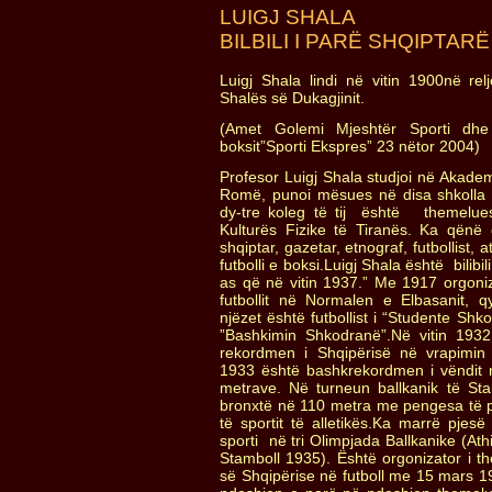
LUIGJ SHALA
BILBILI I PARË SHQIPTARË 
Luigj Shala lindi në vitin 1900në relj
Shalës së Dukagjinit.
(Amet Golemi Mjeshtër Sporti dhe 
boksit”Sporti Ekspres” 23 nëtor 2004)
Profesor Luigj Shala studjoi në Akadem
Romë, punoi mësues në disa shkolla
dy-tre koleg të tij është themelues 
Kulturës Fizike të Tiranës. Ka qënë dr
shqiptar, gazetar, etnograf, futbollist, at
futbolli e boksi.Luigj Shala është bilibil
as që në vitin 1937.” Me 1917 orgoni
futbollit në Normalen e Elbasanit, q
njëzet është futbollist i “Studente Sh
”Bashkimin Shkodranë”.Në vitin 193
rekordmen i Shqipërisë në vrapimin
1933 është bashkrekordmen i vëndit 
metrave. Në turneun ballkanik të Stam
bronxtë në 110 metra me pengesa të p
të sportit të alletikës.Ka marrë pjesë
sporti në tri Olimpjada Ballkanike (At
Stamboll 1935). Është orgonizator i t
së Shqipërise në futboll me 15 mars 19