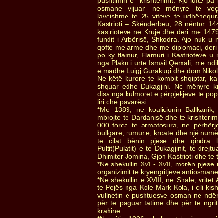
pushtimin e krishterimit. Kjo lufte p
osmane vijuan ne mënyre te ve
lavdishme te 25 viteve te udhëhequra
Kastrioti – Skënderbeu, 28 nëntor 144
kastrioteve ne Kruje dhe deri me 1479,
fundit i Arbërisë, Shkodra. Ajo nuk u
qofte me arme dhe me diplomaci, deri
po ky flamur, Flamuri i Kastrioteve u 
nga Plaku i urte Ismail Qemali, me ndih
e madhe Luigj Gurakuqi dhe dom Nikoll
Ne këtë kurore te kombit shqiptar, ka
shquar edhe Dukagjini. Ne mënyre kr
disa nga kulmoret e përpjekjeve te popu
liri dhe pavarësi:
*Me 1389, ne koalicionin Ballkanik
mbrojte te Dardanisë dhe te krishteri
000 forca te armatosura, ne përbërje
bullgare, rumune, kroate dhe një numë
te cilat bënin pjese dhe qindra l
Pultit(Pulatit) e te Dukagjinit, te drejt
Dhimiter Jomina, Gjon Kastrioti dhe te t
*Ne shekullin XVI - XVII, morën pjese n
organizimit te kryengritjeve antiosmane
*Ne shekullin e XVIII, ne Shale, vritet
te Pejës nga Kole Mark Kola, i cili ki
vullnetin e pushtuesve osman ne ndër
për te paguar tatime dhe për te ngri
krahine.