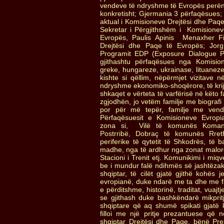
vendeve të ndryshme të Evropës perën
konkretisht; Gjermania 3 përfaqësues;
aktual i Komisioneve Drejtësi dhe Paqe
Sekretar i Përgjithshëm i Komisionev
Evropës, Paulis Apinis Menaxher Fi
Drejtësi dhe Paqe të Evropës; Jorg
Programit EDP (Exposure Dialogue 
gjithashtu përfaqësues nga Komisione
greke, hungareze, ukrainase, lituane
kishte si qëllim, nëpërmjet vizitave n
ndryshme ekonomiko-shoqërore, të krijo
shkaqet e vërteta të varfërisë në këto f
zgjodhën, jo vetëm familje me biograf
por për më tepër, familje me vend
Përfaqësuesit e Komisioneve Evrop
zona si, Vilë të komunës Koman
Postrribë, Dobraç të komunës Rret
periferike të qytetit të Shkodrës, të
madhe, nga të ardhur nga zonat malore 
Stacioni i Trenit etj. Komunikimi i miqv
be i mundur falë ndihmës së jashtëza
shqiptar, të cilët gjatë gjithë kohës 
evropianë, duke ndarë me ta dhe me fam
e përditshme, historinë, traditat, vuaj
se gjithash duke bashkëndarë mikpri
shqiptare që aq shumë spikati gjatë 
filloi me një pritje prezantuese që 
shqiptar Drejtësi dhe Paqe, bënë Presi