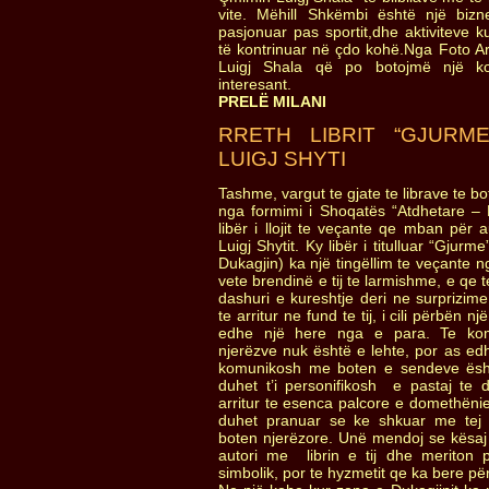
vite. Mëhill Shkëmbi është një biz
pasjonuar pas sportit,dhe aktiviteve k
të kontrinuar në çdo kohë.Nga Foto Ark
Luigj Shala që po botojmë një kol
interesant.
PRELË MILANI
RRETH LIBRIT “GJURM
LUIGJ SHYTI
Tashme, vargut te gjate te librave te b
nga formimi i Shoqatës “Atdhetare – D
libër i llojit te veçante qe mban për 
Luigj Shytit. Ky libër i titulluar “Gjur
Dukagjin) ka një tingëllim te veçante n
vete brendinë e tij te larmishme, e qe t
dashuri e kureshtje deri ne surprizim
te arritur ne fund te tij, i cili përbën një
edhe një here nga e para. Te ko
njerëzve nuk është e lehte, por as edh
komunikosh me boten e sendeve ësht
duhet t’i personifikosh e pastaj te 
arritur te esenca palcore e domethënies
duhet pranuar se ke shkuar me tej
boten njerëzore. Unë mendoj se kësaj i
autori me librin e tij dhe meriton pë
simbolik, por te hyzmetit qe ka bere për 