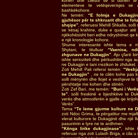
kohen dhe cilësoi se si duhen te
elementeve te vetëqeverisjes se 
bashkëkohore.
Ne temën:
“E folmja e Dukagjini
gjuhësor për te shkruarit dhe te fol
shqipe”
, referuesi Mehill Shkalla, soll
se kësaj krahine, duke e quajtur atë 
njëkohësisht beri edhe ndryshimet qe 
e një kronologjie kohore.
Shume interesante ishte tema e mb
Shytani, te titulluar
“Vaenica, nd
zhgunave ne Dukagjin”
. Ajo çfarë b
ishte serioziteti dhe përkushtimi nga au
ne Dukagjin e tani rrezikon te zhduket.
Zoti Mehill Pali referoi temën:
“Veshja
ne Dukagjin”
, ne te cilën kohe pas 
solli mënyrën dhe llojet e veshjeve te 
përshtatje me kohen dhe stinën.
Zoti Zef Bari, me temën:
“Buni i Verës
te”
, solli freskinë e bjeshkëve te Du
verës dhe atmosferën e gjalle qe krijohe
Verës”.
Tema
“Te leme gjurme kulture ne D
zoti Ndoc Grima, te përgatitur me mjaft
vlerat kulturore te Dukagjinit dhe një ll
pasurimin e tyre ne te ardhmen.
“Kënga lirike dukagjinase”
, ishte
referuar nga zoti Lulash Briga, e cila