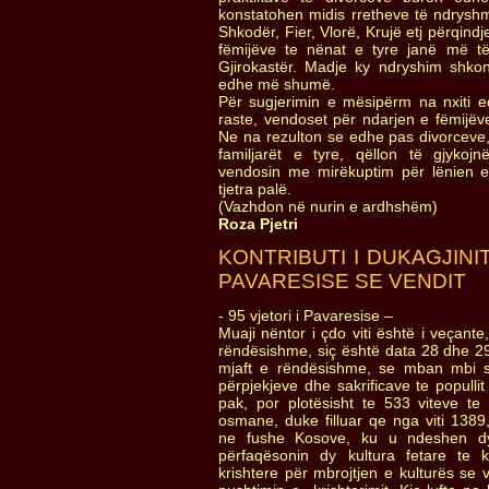
konstatohen midis rretheve të ndryshm
Shkodër, Fier, Vlorë, Krujë etj përqindj
fëmijëve te nënat e tyre janë më 
Gjirokastër. Madje ky ndryshim shk
edhe më shumë.
Për sugjerimin e mësipërm na nxiti e
raste, vendoset për ndarjen e fëmijëv
Ne na rezulton se edhe pas divorceve, 
familjarët e tyre, qëllon të gjykoj
vendosin me mirëkuptim për lënien e
tjetra palë.
(Vazhdon në nurin e ardhshëm)
Roza Pjetri
KONTRIBUTI I DUKAGJINI
PAVARESISE SE VENDIT
- 95 vjetori i Pavaresise –
Muaji nëntor i çdo viti është i veçante
rëndësishme, siç është data 28 dhe 2
mjaft e rëndësishme, se mban mbi s
përpjekjeve dhe sakrificave te populli
pak, por plotësisht te 533 viteve te
osmane, duke filluar qe nga viti 1389,
ne fushe Kosove, ku u ndeshen dy
përfaqësonin dy kultura fetare te 
krishtere për mbrojtjen e kulturës se 