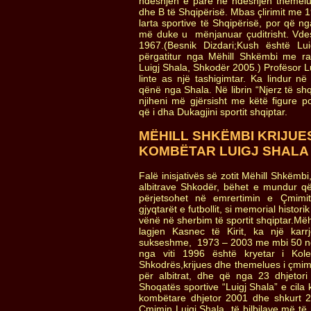
ndeshjen e parë në ndeshjen themel
dhe B të Shqipërisë. Mbas çlirimit me 
larta sportive të Shqipërisë, por që ng
më duke u mënjanuar çuditrisht. Vdes
1967.(Besnik Dizdari;Kush është Lu
përgatitur nga Mëhill Shkëmbi me ras
Luigj Shala, Shkodër 2005.) Profësor Lu
linte as një tashigimtar. Ka lindur në
qënë nga Shala. Në librin “Njerz të shq
njiheni më gjërsisht me këtë figure po
që i dha Dukagjini sportit shqiptar.
MËHILL SHKËMBI KRIJUESI
KOMBËTAR LUIGJ SHALA
Falë inisjativës së zotit Mëhill Shkëmbi,
albitrave Shkodër, bëhet e mundur që
përjetsohet në emrertimin e Çmimi
gjyqtarët e futbollit, si memorial histori
vënë në sherbim të sportit shqiptar.Mëh
lagjen Kasnec të Kirit, ka një kar
sukseshme, 1973 – 2003 me mbi 50 nde
nga viti 1996 është kryetar i Kole
Shkodrës,krijues dhe themelues i çmim
për albitrat, dhe që nga 23 dhjetori 
Shoqatës sportive “Luigj Shala” e cila 
kombëtare dhjetor 2001 dhe shkurt
Çmimin Luigj Shala të bilbilave më të 