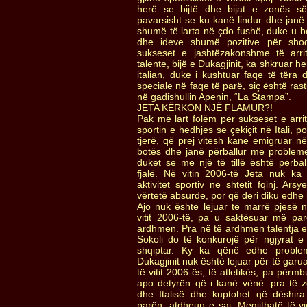
herë se bijtë dhe bijat e zonës së 
pavarsisht se ku kanë lindur dhe janë 
shumë të larta në çdo fushë, duke u b
dhe ideve shumë pozitive për shoq
sukseset e jashtëzakonshme të arri
talente, bijë e Dukagjinit, ka shkruar 
italian, duke i kushtuar faqe të tëra
speciale në faqe të parë, siç është ras
në gadishullin Apenin, “La Stampa”.
JETA KËRKON NJË FLAMUR?!
Pak më lart folëm për sukseset e arri
sportin e hedhjes së çekiçit në Itali, 
tjerë, që prej vitesh kanë emigruar 
botës dhe janë përballur me probleme
duket se me një të tillë është përba
fjalë. Në vitin 2006-të Jeta nuk k
aktivitet sportiv në shtetit fqinj. Ar
vërtetë absurde, por që deri diku edh
Ajo nuk është lejuar të marrë pjesë në
vitit 2006-të, pa u saktësuar më par
ardhmen. Pra në të ardhmen talentja e 
Sokoli do të konkurojë për ngjyrat e f
shqiptar. Ky ka qënë edhe proble
Dukagjinit nuk është lejuar për të garu
të vitit 2006-ës, të atletikës, pa për
apo detyrën që i kanë vënë: pra të 
dhe Italisë dhe kuptohet që dëshir
parën; atdheun e saj. Megjithatë të 