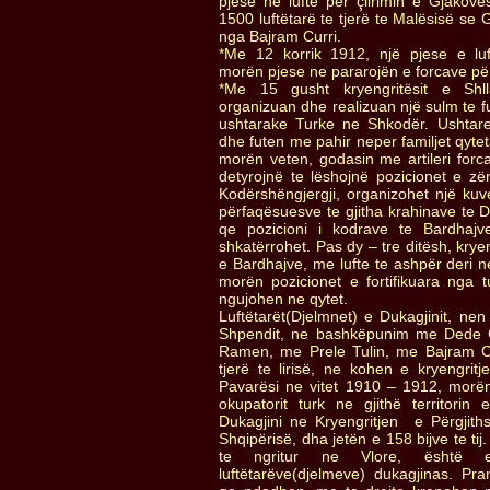
pjese ne lufte për çlirimin e Gjako
1500 luftëtarë te tjerë te Malësisë se
nga Bajram Curri.
*Me 12 korrik 1912, një pjese e luft
morën pjese ne pararojën e forcave për 
*Me 15 gusht kryengritësit e Shll
organizuan dhe realizuan një sulm te 
ushtarake Turke ne Shkodër. Ushtare
dhe futen me pahir neper familjet qytet
morën veten, godasin me artileri forca
detyrojnë te lëshojnë pozicionet e z
Kodërshëngjergji, organizohet një ku
përfaqësuesve te gjitha krahinave te D
qe pozicioni i kodrave te Bardhaj
shkatërrohet. Pas dy – tre ditësh, krye
e Bardhajve, me lufte te ashpër deri n
morën pozicionet e fortifikuara nga t
ngujohen ne qytet.
Luftëtarët(Djelmnet) e Dukagjinit, n
Shpendit, ne bashkëpunim me Dede G
Ramen, me Prele Tulin, me Bajram C
tjerë te lirisë, ne kohen e kryengrit
Pavarësi ne vitet 1910 – 1912, morën
okupatorit turk ne gjithë territorin 
Dukagjini ne Kryengritjen e Përgjit
Shqipërisë, dha jetën e 158 bijve te ti
te ngritur ne Vlore, është
luftëtarëve(djelmeve) dukagjinas. Pra