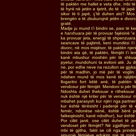
të paktën me hallet e veta dhe, mbi të 
të hyrë në jetën e tjetrit, do të të j
sikur të ti japë, ç’të duhen ato? Mos 
brengën e të zbukurojnë jetën e divorc
gratë.
Madje ju mund t’i bindni se, pasi të ke
e harxhuara për të provuar fajësinë “e tj
ka provuar jeta, energji të shpenzuara
seancave të pajtimit, keni mundësi t’i
divorc, në mos miqësor, të paktën njerë
bindni ata që, të paktën, fëmijët t’i 
kanë mbushur moshën për të shkuar
pyetur, mundohuni ta evitoni atë. Ju d
ne, por edhe neve na rezulton se gjyka
për të madhin, jo më për të voglin. 
ndahen mund të mos kenë të njëjtën
llogaritni fort këtë anë, të paktën 
vendosur për fëmijët. Mendoni si për fëm
Ndoshta duhet theksuar e ritheksuar 
nuk është një kriter për të vendosur m
mbahet parasysh kur njëri nga partne
kur është tërësisht i padenjë për të 
femër, ndonëse nënë, është bërë pros
fatkeqësisht, kanë ndodhur), kur është 
Por cilët janë, ose cilët duhet të jen
vendoset për fëmijët? Në zgjidhjen e kë
mbi të gjitha, fakti se cili nga prindë
sigurojë fëmijëve edukim më të mirë.