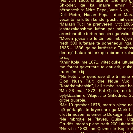
*Ne vitin 1806, shaljanet lanë me gj
Shkodër, qe ka marre emrin “Sh
përbeheshin: Ndre Pepa, Vate Nika,
Deli Pietra, Hasan Pepa dhe Mara
veçante ne luftën kundër pushtimit os
*Marash Tuci ne pranverën vitit 1806, 
jashtëzakonshme lufton për mbrojtj
arrestuar dhe torturoheshin nga Valiu,
*Morën pjese ne luftën për mbrojtje
rreth 300 luftëtarë te udhëhequr nga
1835 – 1836, qe ne lartësitë e Tarabos
deri një batalioni turk qe mbronte kal
te saj.
*Xhur Kola, me 1871, vritet duke luftu
me forcat qeveritare te dauletit, du
truprojën e tij.
*Ne këtë vite qëndrese dhe trimërie 
Gjon Nush Palit dhe Ndue Vuk 
“Katërkëmbëshin”, i cili simbolizonte bal
*Me 26 maj 1872, Pal Gjoka, ne fshat
bylykbashin e Vilajetit te Shkodres,
gjithë truproje
.
*Me 10 qershor 1878, marrin pjese ne 
një përfaqësi te kryesuar nga Mark L
cilët firmosen ne emër te Dukagjinit pla
*Ne mbrojtje te Plaves, Guise, Ulqin
Grudës, morën pjese rreth 200 luftëtarë
*Ne vitin 1883, ne Çezme te Koplik