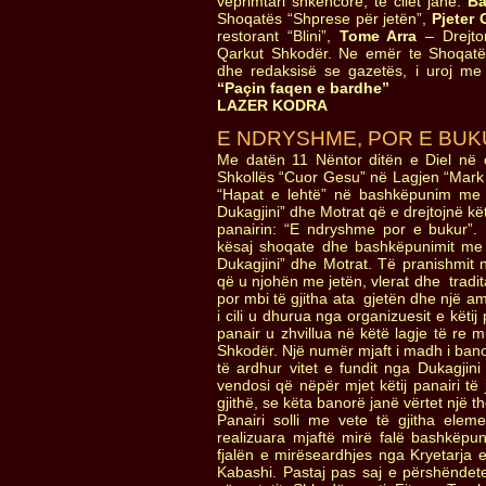
veprimtari shkencore, te cilët janë:
Ba
Shoqatës “Shprese për jetën”,
Pjeter 
restorant “Blini”,
Tome Arra
– Drejtor
Qarkut Shkodër. Ne emër te Shoqatës
dhe redaksisë se gazetës, i uroj me
“Paçin faqen e bardhe”
LAZER KODRA
E NDRYSHME, POR E BU
Me datën 11 Nëntor ditën e Diel në 
Shkollës “Cuor Gesu” në Lagjen “Mark
“Hapat e lehtë” në bashkëpunim me 
Dukagjini” dhe Motrat që e drejtojnë k
panairin: “E ndryshme por e bukur”.
kësaj shoqate dhe bashkëpunimit me
Dukagjini” dhe Motrat. Të pranishmit 
që u njohën me jetën, vlerat dhe tradit
por mbi të gjitha ata gjetën dhe një am
i cili u dhurua nga organizuesit e këtij 
panair u zhvillua në këtë lagje të re 
Shkodër. Një numër mjaft i madh i bano
të ardhur vitet e fundit nga Dukagji
vendosi që nëpër mjet këtij panairi të
gjithë, se këta banorë janë vërtet një th
Panairi solli me vete të gjitha elem
realizuara mjaftë mirë falë bashkëpu
fjalën e mirëseardhjes nga Kryetarja 
Kabashi. Pastaj pas saj e përshëndete