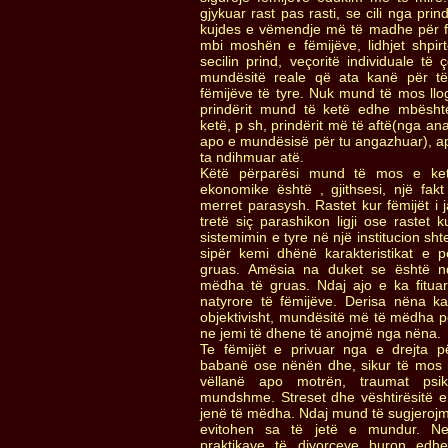
gjykuar rast pas rasti, se cili nga pri
kujdes e vëmendje më të madhe për fë
mbi moshën e fëmijëve, lidhjet shpi
secilin prind, veçoritë individuale të 
mundësitë reale që ata kanë për të 
fëmijëve të tyre. Nuk mund të mos lloga
prindërit mund të ketë edhe mbështe
ketë, p sh, prindërit më të aftë(nga an
apo e mundësisë për tu angazhuar), a
ta ndihmuar atë.
Këtë përparësi mund të mos e ketë
ekonomike është , gjithsesi, një f
merret parasysh. Rastet kur fëmijët i 
tretë siç parashikon ligji ose rastet 
sistemimin e tyre në një institucion sh
sipër kemi dhënë karakteristikat e p
gruas. Amësia na duket se është n
mëdha të gruas. Ndaj ajo e ka fituar
natyrore të fëmijëve. Derisa nëna 
objektivisht, mundësitë më të mëdha pë
ne jemi të dhene të anojmë nga nëna.
Te fëmijët e privuar nga e drejta 
babanë ose nënën dhe, sikur të mos 
vëllanë apo motrën, traumat psi
mundshme. Streset dhe vështirësitë e 
jenë të mëdha. Ndaj mund të sugjeroj
evitohen sa të jetë e mundur. Nev
praktikave të divorceve buron edh