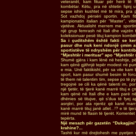
veteranët, kam fituar për herë të fu
kombëtar. Këtu, pra në shtetin fqinj u
sepse ishin kushtet më të mira, pra 
Sot vazhdoj përsëri sportin. Kam f
kampionatin italian për “Master”, viti
vjetëve. Aktualisht merrem me sportin
një grup femrash në Itali dhe vajzën t
koleksionuar pesë tituj kampion kombëtar
Sa i çuditshëm është fakti se ken
pasur dhe nuk keni ndonjë çmim ap
sportistëve të ndryshëm për kontribu
“Mjeshtër i merituar” apo “Mjeshtër 
Shumë gjëra i kam lënë në heshtje, pë
kam qënë gjithnjë tepër modest në punë
e mia. Unë faktikisht, për sa vite ka
sport, kam pasur shumë besim të for
të them në talentim tim, sepse po të py
tregojnë se cili ka qënë talenti im, p
një tjetër, të tjerë kanë marrë tituj 
kam qënë në Itali dhe e kam parë në
dhënies së titujve, që s’dua të fyej
asnjëri, por ata njerëz që kanë marrë
kanë marrë tituj janë atlet...!? e të tj
mirë mund të flasin të tjerët. Komentet
tepërta.
Një mesazh për gazetën “Dukagjini”
krahine?...
Tashti kur më drejtohesh me pyetjen