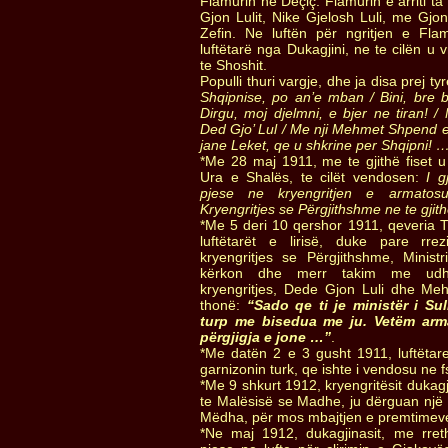
Flamurin ne Deçiç. Flamurin e arriti ta
Gjon Lulit, Nike Gjelosh Luli, me Gjon
Zefin. Ne luftën për ngritjen e Fl
luftëtarë nga Dukagjini, ne te cilën u 
te Shoshit.
Populli thuri vargje, dhe ja disa prej ty
Shqipnise, po an’e mban / Bini, bre bu
Dirgu, moj djelmni, e bjer ne tiran! /
Ded Gjo’ Lul / Me nji Mehmet Shpend e 
jane Leket, qe u shkrine per Shqipni! 
*Me 28 maj 1911, me te gjithë fiset u
Ura e Shalës, te cilët vendosen:
I g
pjese ne kryengritjen e armatos
Kryengritjes se Përgjithshme ne te gjit
*Me 5 deri 10 qershor 1911, qeveria Tu
luftëtarët e lirisë, duke pare rr
kryengritjes se Përgjithshme, Minist
kërkon dhe merr takim me udhë
kryengritjes, Dede Gjon Luli dhe Meh
thonë:
“Sado qe ti je ministër i Su
turp me bisedua me ju. Vetëm arma
përgjigja e jone …”
.
*Me datën 2 e 3 gusht 1911, luftëtar
garnizonin turk, qe ishte i vendosu ne 
*Me 9 shkurt 1912, kryengritësit dukag
te Malësisë se Madhe, ju dërguan një 
Mëdha, për mos mbajtjen e premtimeve 
*Ne maj 1912, dukagjinasit, me rreth