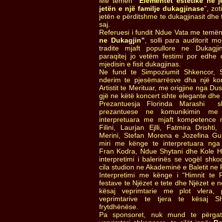
Me temën
“Elementet estetike ne 
jetën e një familje dukagjinase
”, zot
jetën e përditshme te dukagjinasit dhe
saj.
Referuesi i fundit Ndue Vata me temë
ne Dukagjin”
, solli para auditorit m
tradite mjaft popullore ne Dukagji
paraqitej jo vetëm festimi por edhe 
mjedisin e fisit dukagjinas.
Ne fund te Simpoziumit Shkencor,
nderim te pjesëmarrësve dha një kon
Artistit te Merituar, me origjine nga 
gjë ne këtë koncert ishte elegante dhe 
Prezantuesja Florinda Marashi sh
prezantuese ne komunikimin me 
interpretuara me mjaft kompetence
Filini, Laurjan Ejlli, Fatmira Drishti
Merini, Stefan Morena e Jozefina G
miri me kënge te interpretuara nga
Fran Kodra, Ndue Shytani dhe Kole Ha
interpretimi i balerinës se vogël shko
cila studion ne Akademinë e Baletit ne 
Interpretimi me kënge i “Himnit te 
festave te Njëzet e tete dhe Njëzet e n
kësaj veprimtarie me plot vlera, 
veprimtarive te tjera te kësaj S
frytdhënëse.
Pa sponsoret, nuk mund te përgatit