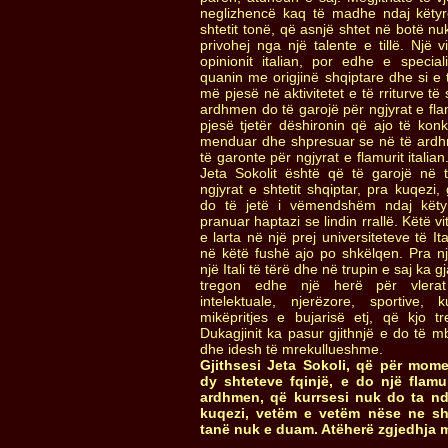
neglizhencë kaq të madhe ndaj këty
shtetit tonë, që asnjë shtet në botë nuk
privohej nga një talente e tillë. Një 
opinionit italian, por edhe e special
quanin me origjinë shqiptare dhe si e 
më pjesë në aktivitetet e të rriturve të s
ardhmen do të garojë për ngjyrat e flam
pjesë tjetër dëshironin që ajo të ko
menduar dhe shpresuar se në të ardh
të garonte për ngjyrat e flamurit italian
Jeta Sokolit është që të garojë në
ngjyrat e shtetit shqiptar, pra kuqezi,
do të jetë i vëmendshëm ndaj këty
pranuar haptazi se lindin rrallë. Këtë vi
e larta në një prej universiteteve të I
në këtë fushë ajo po shkëlqen. Pra n
një Itali të tërë dhe në trupin e saj ka 
tregon edhe një herë për vlerat
intelektuale, njerëzore, sportive, k
mikëpritjes e bujarisë etj, që kjo t
Dukagjinit ka pasur gjithnjë e do të m
dhe idesh të mrekullueshme.
Gjithsesi Jeta Sokoli, që për mome
dy shteteve fqinjë, e do një flamu
ardhmen, që kurrsesi nuk do ta nd
kuqezi, vetëm e vetëm nëse ne shq
tanë nuk e duam. Atëherë zgjedhja 