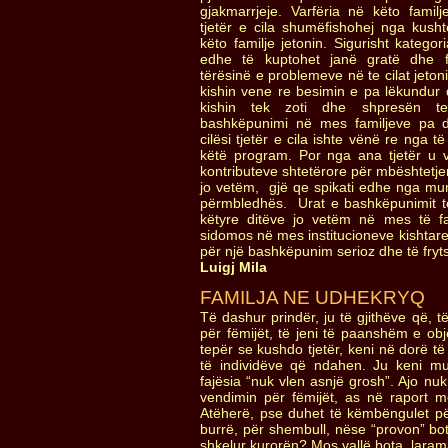
gjakmarrjeje. Varfëria në këto famil
tjetër e cila shumëfishohej nga kushte
këto familje jetonin. Sigurisht katego
edhe të kuptohet janë gratë dhe fë
tërësinë e problemeve në te cilat jetoni
kishin vene re besimin e pa lëkundur q
kishin tek zoti dhe shpresën 
bashkëpunimi në mes familjeve pa da
cilësi tjetër e cila ishte vënë re nga t
këtë program. Por nga ana tjetër u
kontributeve shtetërore për mbështetje
jo vetëm, gjë qe spikati edhe nga mu
përmbledhës. Urat e bashkëpunimit te
këtyre ditëve jo vetëm në mes të fa
sidomos në mes institucioneve kishtar
për një bashkëpunim serioz dhe të fr
Luigj Mila
FAMILJA NE UDHEKRYQ
Të dashur prindër, ju të gjithëve që, t
për fëmijët, të jeni të paanshëm e ob
tepër se kushdo tjetër, keni në dorë të
të individëve që ndahen. Ju keni mun
fajësia “nuk vlen asnjë grosh”. Ajo nu
vendimin për fëmijët, as në raport me
Atëherë, pse duhet të këmbëngulet për
burrë, për shembull, nëse “provon” botë
shkelur kurorën? Mos vallë bota, laram