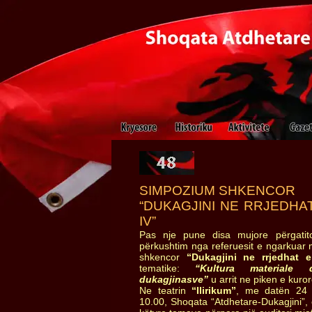
SIMPOZIUM SHKENCOR
“DUKAGJINI NE RRJEDHAT
IV”
Pas nje pune disa mujore përgatit
përkushtim nga referuesit e ngarkuar
shkencor
“Dukagjini ne rrjedhat e
tematike:
“Kultura materiale 
dukagjinasve”
u arrit ne piken e kuror
Ne teatrin
“Ilirikum”
, me datën 24 
10.00, Shoqata “Atdhetare-Dukagjini”, 