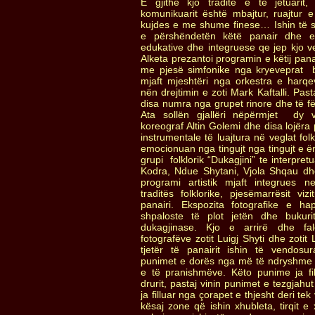
E gjithë kjo tradite e te jetuarit
komunikuarit është mbajtur, ruajtu
kujdes e me shume finese… Ishin të s
e përshëndetën këtë panair dhe e 
edukative dhe integruese qe jep kjo v
Alketa prezantoi programin e këtij panai
me pjesë simfonike nga kryeveprat b
mjaft mjeshtëri nga orkestra e harqe
nën drejtimin e zoti Mark Kaftalli. Pa
disa numra nga grupet rinore dhe të fë
Ata sollën gjallëri nëpërmjet dy v
koreograf Altin Golemi dhe disa lojëra
instrumentale të luajtura në veglat fol
emocionuan nga tingujt nga tingujt e ë
grupi folklorik “Dukagjini” te interpre
Kodra, Ndue Shytani, Vjola Shqau dhe
programi artistik mjaft integrues
traditës folklorike, pjesëmarrësit viz
panairi. Ekspozita fotografike e h
shpaloste të plot jetën dhe bukur
dukagjinase. Kjo e arrirë dhe fa
fotografëve zotit Luigj Shyti dhe zotit
tjetër të panairit ishin të vendos
punimet e dorës nga më të ndryshme të
e të pranishmëve. Këto punime ja fi
drurit, pastaj vinin punimet e tezgjah
ja filluar nga çorapet e thjesht deri tek
kësaj zone që ishin xhubleta, tirqit