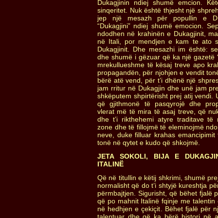
Dukagjinin ndiej shumë emcion. K
sinqeritet. Nuk është thjesht një shpr
jep një mesazh për popullin e Du
“Dukagjini” ndiej shumë emocion. Seps
ndodhen në krahinën e Dukagjinit, ma
në Itali, por mendjen e kam te ato 
Dukagjinit. Dhe mesazhi im është: 
dhe shumë i gëzuar që ka një gazetë “D
mrekullueshme të kësaj treve apo kra
propagandën, për njohjen e vendit tonë
bërë atë vend, për t’i dhënë një shpre
jam rritur në Dukagjin dhe unë jam pr
shkëputem shpirtërisht prej atij vendi.
që gjithmonë të pasqyrojë dhe prop
vlerat më të mira të asaj treve, që n
dhe t’i rikthehemi atyre traditave t
zone dhe të fillojmë të eleminojmë ndo
neve, duke filluar krahas emancipimit 
tonë në qytet e kudo që shkojmë.
JETA SOKOLI, BIJA E DUKAGJ
ITALINË
Që në titullin e këtij shkrimi, shumë pre
normalisht që do t’i shtyjë kureshtja p
përmbajtjen. Sigurisht, që bëhet fjalë 
që po mahnit Italinë fqinje me talentin 
në hedhjen e çekiçit. Bëhet fjalë për një
talentuar dhe që ka bërë histori në at