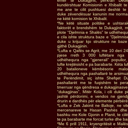
emër te Dukagjinit, përkrah Ded
kundërshtuar Komisionin e Xhibalit te
me ane te cilit pushtuesi deshtë te
duke zëvendësuar kanunin me norma t
ne këtë komision te Xhibalit.
*Ne këtë situate politike e ushtar
faktorët e brendshëm te Dukagjinit,
plote “Djelmnia e Shalës” te udhëheq
e cila ishte struktura baze e “Djelmnis
duke u krijuar kjo strukture ne baze
gjithë Dukagjinin.
*Lufta e Qafës se Agrit, me 10 deri 2
pjese rreth 3 000 luftëtare nga i
udhëhequra nga “gjenerali” popullo
lufte krejtësisht e pa barabarte. Këta lu
20 batalioneve këmbësorie malor
udhëhequra nga pashallarë te arsimua
te Perëndimit, siç ishte Shefqet D
pashallarët me te fuqishëm te peran
tmerruar nga qëndresa e dukagjinasve d
“dukagjinas”, Mitër Kola, i cili duke p
jashtë përdorimi, e vendos ne gjen
drurin e dardhës për elemente përbërës 
*Lufta e Zek Jakinit ne Baltoje, ne v
mercenareve te Hasan Pashës dhe 
bashku me Kole Gjonin e Planit, te cil
te pa barabarte me forcat turke dhe ba
*Me 6 prill 1911, kryengritësit e Malë