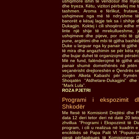
ushqimore ishin të vendosur me mjes
dhe tryeza. Këtu, vizitori përballej me
tashmen. Aroma e fërlikut, frutave
ushqimeve nga më të ndryshme të 
banorët e kësaj lagje tek sa i shihje d
Dukagjin. Koktej i cili shoqëroi edhe m
linte një shije të mrekullueshme
ushqimeve dhe pijeve, por mbi të g
pune, argëtimi dhe mbi të gjitha bash
Duke u larguar nga ky panair të gjit
të mira dhe angazhimin se për këta nj
dhe bujar duhet të organizojmë përsëri v
Më ne fund, falënderojmë të gjithë a
panair shumë domethënës në jetën e
veçanërisht drejtoreshën e Qendrës se
zonjën Alketa Kabashi për frymë
Shoqatën “Atdhetare-Dukagjini” dh
“Mark Lula”.
ROZA PJETRI
Programi i ekspozimit d
Shkodër
Me ftesë të Komisionit Drejtësi dhe 
data 12 deri tetor deri në datë 20 tet
zhvillua “Programi i Ekspozimit të D
program, i cili u realizua në kuadrin e 
enciklikës së Papa Palit VI “Populo
pjesë përfaqësues të Komisioneve D