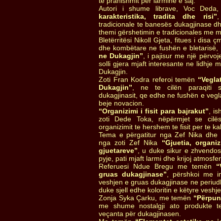
te pranishmit për larminë e saj.
Autori i shume librave, Voc Ded
karakteristika, tradita dhe risi”
,
tradicionale te banesës dukagjinase dh
themi gërshetimin e tradicionales me 
Bletërritësi Nikoll Gjeta, fitues i disa 
dhe kombëtare ne fushën e bletarisë,
ne Dukagjin”
, i pajisur me një përvoj
solli gjera mjaft interesante ne lidhje m
Dukagjin.
Zoti Fran Kodra referoi temën
“Vegla
Dukagjin”
, ne te cilën paraqiti sh
dukagjinasit, qe edhe ne fushën e vegl
beje novacion.
“Organizimi i fisit para bajrakut”
, i
zoti Dede Toka, nëpërmjet se cilë
organizimit te hershem te fisit per te ka
Tema e përgatitur nga Zef Nika dhe K
nga zoti Zef Nika
“Gjuetia, organi
gjuetareve”
, u duke sikur e zhvendosi
pyje, pati mjaft larmi dhe krijoj atmosfer
Referuesi Ndue Bregu me temën
“
gruas dukagjinase”
, përshkoi me i
veshjen e gruas dukagjinase ne periu
duke sjell edhe koloritin e këtyre veshj
Zonja Syka Çarku, me temën
“Përpuni
me shume nostalgji ato produkte te
veçanta për dukagjinasen.