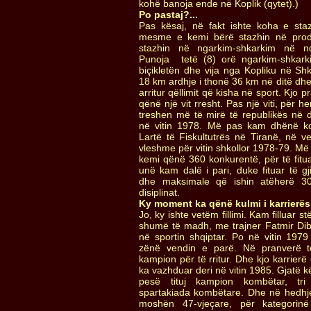
kohë banoja ende në Koplik (qytet).)
Po pastaj?...
Pas kësaj, në fakt ishte koha e staz
mesme e kemi bërë stazhin në pro
stazhin në ngarkim-shkarkim në nd
Punoja tetë (8) orë ngarkim-shkark
biçikletën dhe vija nga Kopliku në Sh
18 km ardhje i thonë 36 km në ditë dhe d
arritur qëllimit që kisha në sport. Kjo
qënë një vit rresht. Pas një viti, për h
treshen më të mirë të republikës në di
në vitin 1978. Më pas kam dhënë kon
Lartë të Fiskultutrës në Tiranë, në v
vleshme për vitin shkollor 1978-79. Më
kemi qënë 360 konkurentë, për të fitu
unë kam dalë i pari, duke fituar të 
dhe maksimale që ishin atëherë 30 
disiplinat.
Ky moment ka qënë kulmi i karrierës 
Jo, ky ishte vetëm fillimi. Kam filluar st
shumë të madh, me trajner Fatmir Dibr
në sportin shqiptar. Po në vitin 197
zënë vendin e parë. Në pranverë t
kampion për të rritur. Dhe kjo karrie
ka vazhduar deri në vitin 1985. Gjatë k
pesë tituj kampion kombëtar, tr
spartakiada kombëtare. Dhe në hedhje
moshën 47-vjeçare, për kategori