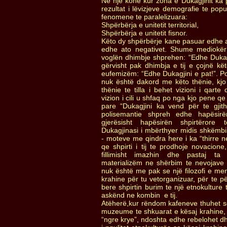
Ne një kohe kur zona e Dukagjinit ka p
rezultat i lëvizjeve demografie te pop
fenomene te paralelizuara:
Shpërbërja e unitetit territorial,
Shpërbërja e unitetit fisnor.
Këto dy shpërbërje kane pasuar edhe an
edhe ato negativet. Shume mediokër
voglën dhimbje shprehen: “Edhe Dukagj
gërvisht pak dhimbja e tij e çojnë kët
eufemizëm: “Edhe Dukagjini e pat!”. Por j
nuk është dakord me këto thënie, k
thënie te tilla i behet vizioni i qart
vizion i cili u shfaq po nga kjo pene qe ne 
pare “Dukagjini ka vend për te gji
polisemantie shpreh edhe hapësirë
gjerësisht hapësirën shpirtërore t
Dukagjinasi i mbërthyer midis shkëmbi
- moteve me qindra here i ka “thirre n
qe shpirti i tij te prodhoje novacione,
fillimisht imazhin dhe pastaj ta
materializëm ne shërbim te nevojave te
nuk është me pak se një filozofi e men
krahine për tu vetorganizuar, për te p
bere shpirtin burim te një etnokultu
askënd ne kombin e tij.
Atëherë,kur rëndom kafeneve thuhet s
muzeume te shkuarat e kësaj krahine, aut
“ngre krye”, ndoshta edhe rebelohet 