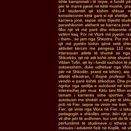
ishte kampionati i të rinjve, e fundit p
për të marrë pjesë në këtë moshë, pra 
3-4 studentët që kishim shkuar 
konsideronim këtë garë si një shëtitje.
karriera jonë, sepse ishin thjesht stu
parashikonim atëherë se karriera jonë 
filloi një vit më parë dhe mbaronte
vetëm kaq. Por në Vlorë më pyesin ras
i them-, se jam nga Shkodra. Por më 
që më pyetën kishin qënë vetë shk
aktivitet kërcim me pengesa 110 me
interesuan atletë të shumë se nga
Shkodrës, që në atë kohë ishte shumë i
Vildan Tufin, që ky i fundit vazhdon të j
suksesshëm, duke udhëtuar nga Vlora
për në Shkodër, pranë në kthim), ata s
atletët shkodran, i thojnë profesor Tuf
vendin e parë është shkodran. Dhe pr
ngritur nga sedilja e autobusit në këm
interesohej për mua. Këtu tani fillon ed
tamam i karrierës sime sportive. S
autobusin me shokët e vet për të sh
priti në Fier, sepse ne vinim me tren. T
Fier, që vinte nga Vlora në Fier, u t
pedagogët e shkollës sime, bëri një p
vit dhe për të ardhmen, kur unë do të 
përfundimit të studimeve u ktheva 
mësues i edukimit fizik në Koplik, në v