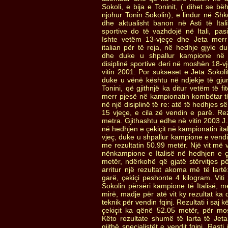
Sokoli, e bija e Toninit, ( dihet se bëh
njohur Tonin Sokolin), e lindur në S
dhe aktualisht banon në Asti të Ital
sportive do të vazhdojë në Itali, pasi
Ishte vetëm 13-vjeçe dhe Jeta merr
italian për të reja, në hedhje gjyle 
dhe duke u shpallur kampione në s
disiplinë sportive deri në moshën 18-v
vitin 2001. Por sukseset e Jeta Sokol
duke u vënë kështu në ndjekje të gjur
Tonini, që gjithnjë ka ditur vetëm të fi
merr pjesë në kampionatin kombëtar të 
në një disiplinë të re: atë të hedhjes s
15 vjeçe, e cila zë vendin e parë. Rez
metra. Gjithashtu edhe në vitin 2003 J
në hedhjen e çekiçit në kampionatin it
vjeç, duke u shpallur kampione e ven
me rezultatin 50.99 metër. Një vit më 
nënkampione e Italisë në hedhjen e çe
metër, ndërkohë që gjatë stërvitjes për
arritur një rezultat akoma më të lart
garë, çekiçi peshonte 4 kilogram. Viti
Sokolin përsëri kampione të Italisë, m
mirë, madje për atë vit ky rezultat ka 
teknik për vendin fqinj. Rezultati i saj
çekiçit ka qënë 52.05 metër, për mo
Këto rezultate shumë të larta të Jet
gjithë specialistët e vendit fqinj. Rast