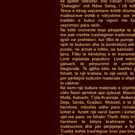
së qytetit Shkodër, zoti Fitoan Tros
“Dukagjini” zoti Ndue Sanaj, i cili nd
Tema e kësaj veprimtarie është shume 
malësoreve është e ndryshme, por ë
traditën e bukur ne raport me ko
veprimtari para nesh.
Ne këtë momente beje përpjekje te sj
me pak rreshta trashëgimin tradicional
qysh ne prehistori, kur filloi te punoje 
njoh te bukuren dhe ta konkretizoj atë
punës, ne armët e luftës, ne banesën e
tjera. Filloi te këndohej e te transmet
Lindi mjekësia popullore. Lindi mën
gatuarit, te përpunimit te prod
blegtorale. Te gjitha këto se bashku 
fshatit, te një krahine, te një vendi, t
por përbëjnë kulturën materiale e shpir
te caktuar ...
Ne kemi një kulture materiale e shpirt
cilën flasin qendrat apo qytezat: Mauric
Molla, Kabashi, T’pla-Krasniqe, Anikena
Deja, Sarda, Gradeci, Mokseti, e te 
hershme, ndoshta edhe para romake
kohet e fundit një vend banim i kohës
vjet me pare, ne fshatin Theth. Këto tr
hershem te këtyre krahinave te 
malësoreve dhe për përpjekjet e tyre
Tradita është trashëguar brez pas brez