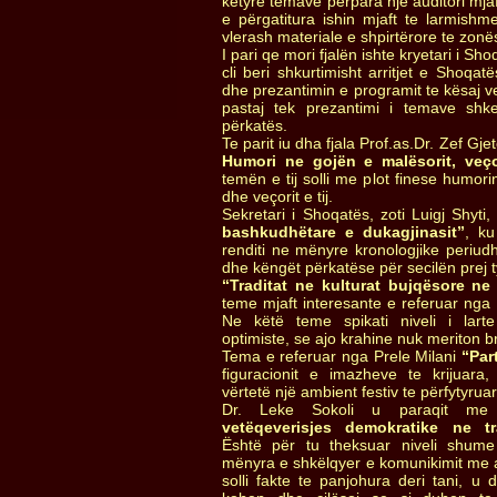
këtyre temave përpara një auditori mja
e përgatitura ishin mjaft te larmishm
vlerash materiale e shpirtërore te zonës
I pari qe mori fjalën ishte kryetari i Sh
cli beri shkurtimisht arritjet e Shoqa
dhe prezantimin e programit te kësaj ve
pastaj tek prezantimi i temave shk
përkatës.
Te parit iu dha fjala Prof.as.Dr. Zef Gjet
Humori ne gojën e malësorit, veço
temën e tij solli me plot finese humori
dhe veçorit e tij.
Sekretari i Shoqatës, zoti Luigj Shyti
bashkudhëtare e dukagjinasit”
, ku
renditi ne mënyre kronologjike periudh
dhe këngët përkatëse për secilën prej t
“Traditat ne kulturat bujqësore ne
teme mjaft interesante e referuar nga 
Ne këtë teme spikati niveli i lar
optimiste, se ajo krahine nuk meriton br
Tema e referuar nga Prele Milani
“Part
figuracionit e imazheve te krijuara,
vërtetë një ambient festiv te përfytyruar
Dr. Leke Sokoli u paraqit m
vetëqeverisjes demokratike ne tr
Është për tu theksuar niveli shume
mënyra e shkëlqyer e komunikimit me au
solli fakte te panjohura deri tani, u