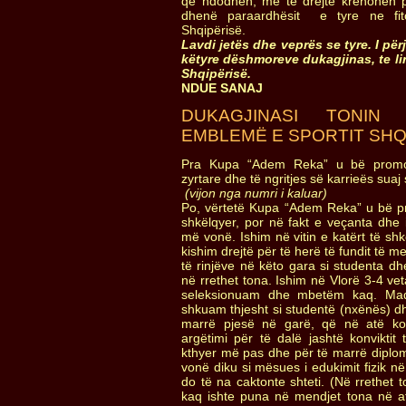
qe ndodhen, me te drejte krenohen p
dhenë paraardhësit e tyre ne fit
Shqipërisë.
Lavdi jetës dhe veprës se tyre. I për
këtyre dëshmoreve dukagjinas, te li
Shqipërisë.
NDUE SANAJ
DUKAGJINASI TONIN 
EMBLEMË E SPORTIT SHQ
Pra Kupa “Adem Reka” u bë promoto
zyrtare dhe të ngritjes së karrieës suaj
(vijon nga numri i kaluar)
Po, vërtetë Kupa “Adem Reka” u bë pro
shkëlqyer, por në fakt e veçanta dhe i
më vonë. Ishim në vitin e katërt të s
kishim drejtë për të herë të fundit të 
të rinjëve në këto gara si studenta dh
në rrethet tona. Ishim në Vlorë 3-4 ve
seleksionuam dhe mbetëm kaq. Ma
shkuam thjesht si studentë (nxënës) dh
marrë pjesë në garë, që në atë ko
argëtimi për të dalë jashtë konviktit 
kthyer më pas dhe për të marrë diplo
vonë diku si mësues i edukimit fizik n
do të na caktonte shteti. (Në rrethet
kaq ishte puna në mendjet tona në 