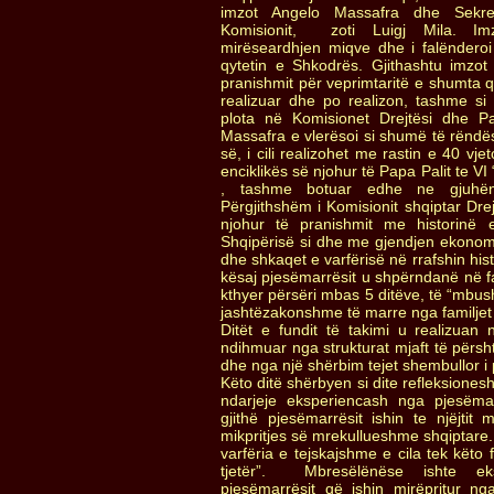
imzot Angelo Massafra dhe Sekret
Komisionit, zoti Luigj Mila. Im
mirëseardhjen miqve dhe i falënderoi
qytetin e Shkodrës. Gjithashtu imzot
pranishmit për veprimtaritë e shumta q
realizuar dhe po realizon, tashme si
plota në Komisionet Drejtësi dhe P
Massafra e vlerësoi si shumë të rënd
së, i cili realizohet me rastin e 40 vjet
enciklikës së njohur të Papa Palit te V
, tashme botuar edhe ne gjuhën 
Përgjithshëm i Komisionit shqiptar Drej
njohur të pranishmit me historinë 
Shqipërisë si dhe me gjendjen ekonom
dhe shkaqet e varfërisë në rrafshin his
kësaj pjesëmarrësit u shpërndanë në fa
kthyer përsëri mbas 5 ditëve, të “mbu
jashtëzakonshme të marre nga familjet 
Ditët e fundit të takimi u realizuan
ndihmuar nga strukturat mjaft të përsht
dhe nga një shërbim tejet shembullor i p
Këto ditë shërbyen si dite refleksione
ndarjeje eksperiencash nga pjesëma
gjithë pjesëmarrësit ishin te njëjti
mikpritjes së mrekullueshme shqiptare.
varfëria e tejskajshme e cila tek këto f
tjetër”. Mbresëlënëse ishte ek
pjesëmarrësit që ishin mirëpritur n