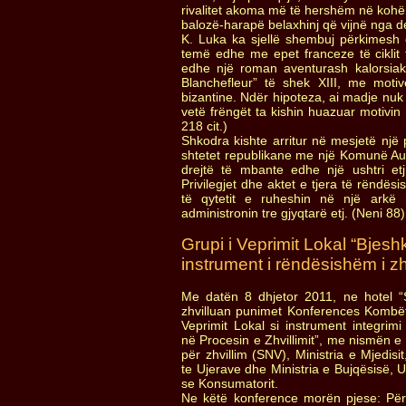
rivalitet akoma më të hershëm në kohë
balozë-harapë belaxhinj që vijnë nga de
K. Luka ka sjellë shembuj përkimesh
temë edhe me epet franceze të ciklit t
edhe një roman aventurash kalorsiake
Blanchefleur” të shek XIII, me moti
bizantine. Ndër hipoteza, ai madje nuk
vetë frëngët ta kishin huazuar motivin 
218 cit.)
Shkodra kishte arritur në mesjetë një p
shtetet republikane me një Komunë A
drejtë të mbante edhe një ushtri etj
Privilegjet dhe aktet e tjera të rëndësi
të qytetit e ruheshin në një arkë
administronin tre gjyqtarë etj. (Neni 88)
Grupi i Veprimit Lokal “Bjes
instrument i rëndësishëm i zh
Me datën 8 dhjetor 2011, ne hotel “
zhvilluan punimet Konferences Kombët
Veprimit Lokal si instrument integrimi
në Procesin e Zhvillimit”, me nismën 
për zhvillim (SNV), Ministria e Mjedisi
te Ujerave dhe Ministria e Bujqësisë, 
se Konsumatorit.
Ne këtë konference morën pjese: Pë