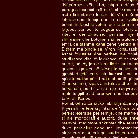
“Nëpërmjet këtij libri, shpreh dëshi
paraqes lexuesit një sërë shkrimesh 
rreth krijimtarisë letrare të Viron Kon
letërsisë për fëmijë dhe të rritur. Qël
botim, nuk është vetëm për të bërë më t
krijuesi, por për të treguar se letërsi
vitet e demokracisë, përfshin një 
shkruajnë dhe botojnë shumë autorë, e
emra që tashmë kanë zënë vendin e me
E them me bindje se, Viron Kona, tashmë
është fokusuar dhe përbën një obje
studiuesve dhe të lexuesve të shumtë 
autori, në Hyrjen e këtij libri studime
guximi i qasjes së kësaj tematike, 
gjashtëdhjetë emra studiuesish, me 
njësi tematike për librat e shumtë që 
të ndryshme, sipas afiniteteve dhe int
ndryshëm, për t’u afruar një pasqyrë
reale të gjithë adhuruesve dhe lexuesve
të Viron Konës.
Përmbledhje tematike mbi krijimtarinë p
Kryesisht, e tërë krijimtaria e Viron Ko
përket letërsisë për fëmijë, dhe marrë n
si një monografi e autorit, duke shtj
mënyrë studimore shkrimet dhe temat e 
duke përcjellur edhe me informacio
aktivitetet e autorit që studiohet kët
me elemente të monografisë dhe studi