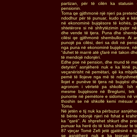
partizan, për të cilën ka statusin
pensionin.
Toma qe gjithmonë një njeri pa pretend
ndodhur për të punuar, kudo që e kër
në ekonominë bujqësore të kohës, p
shtetërore si në shfrytëzimin pyjor 
dhe vende të tjera. Puna dhe shembulli
cilësi qe gjithmonë shembullore. Ai a
punojë pa cilësi, deri sa doli në pens
nga puna në ekonominë bujqësore, në 
“duhet të marrë atë çfarë më takon dhe
të mendojë ndonjëri.
Edhe pse në pension, dhe mund të me
detyrën” asnjëherë nuk e ka lënë pu
veçanërisht në pemëtari, që ka mbjel
pemë të llojeve nga më të ndryshmet,
llojet e punëve të tjera në bujqësi dh
agronom i vërtetë pa shkollë. Ish 
mesme bujqësore në Breglumi, tek 
punonte në pemëtore e sidomos në vre
thoshin se në shkollë kemi mësuar 
Toma.
Në jetën e tij nuk ka përbuzur asnjë
të bënte ndonjë njeri në fshat e krahi
ka “qarë”. Ai shprehet shkurt dhe pr
punuar ka herë do të kisha shkuar te t
87 vjeçar Tomë Zefi jetë gjatësinë e ti
se asnjëherë nuk e ka tepruar me