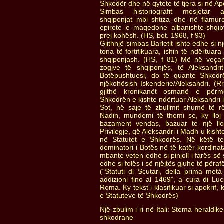
Shkodër dhe në qytete të tjera si në Apol
Simbas historiografit mesjetar al
shqiponjat mbi shtiza dhe në flamure
epirote e maqedone albanishte-shqipf
prej kohësh. (HS, bot. 1968, f 93)
Gjithnjë simbas Barletit ishte edhe si nj
tona të fortifikuara, ishin të ndërtuara
shqiponjash. (HS, f 81) Më në veçanti
zogjve të shqiponjës, të Aleksandrit
Botëpushtuesi, do të quante Shkodr
njëkohësish Iskenderie/Aleksandri. (Rr
gjithë kronikanët osmanë e përm
Shkodrën e kishte ndërtuar Aleksandri 
Sot, në saje të zbulimit shumë të r
Nadin, mundemi të themi se, ky lloj 
bazament vendas, bazuar te një llo
Privilegje, që Aleksandri i Madh u kishte
në Statutet e Shkodrës. Në këtë tek
dominatori i Botës në të katër kordinat
mbante veten edhe si pinjoll i farës së 
edhe si folës i së njëjtës gjuhe të përa
(“Statuti di Scutari, della prima met
addizioni fino al 1469”, a cura di Lu
Roma. Ky tekst i klasifikuar si apokrif
e Statuteve të Shkodrës)
Një zbulim i ri në Itali: Stema heraldik
shkodrane