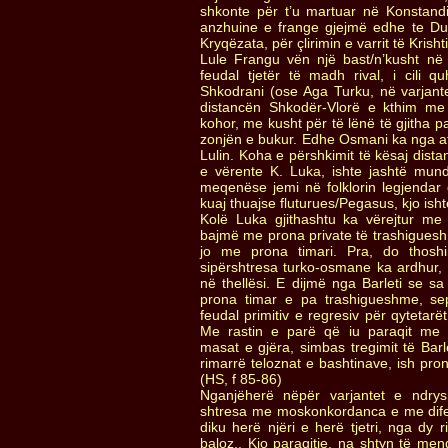
shkonte për t’u martuar në Konstan
anzhuine e frange gjejmë edhe te Duka
Kryqëzata, për çlirimin e varrit të Krisht
Lule Frangu vën një bast/n’kusht në 
feudal tjetër të madh rival, i cili 
Shkodrani (ose Aga Turku, në varjant
distancën Shkodër-Vlorë e kthim me 
kohor, me kusht për të lënë të gjitha 
zonjën e bukur. Edhe Osmani ka nga a
Lulin. Koha e përshkimit të kësaj dista
e vërente K. Luka, ishte jashtë mun
meqenëse jemi në folklorin legjendar 
kuaj thuajse fluturues/Pegasus, kjo is
Kolë Luka gjithashtu ka vërejtur me
bajmë me prona private të trashigueshm
jo me prona timari. Pra, do thos
sipërshtresa turko-osmane ka ardhur,
në thellësi. E dijmë nga Barleti se 
prona timar e pa trashigueshme, se
feudal primitiv e regresiv për qytetarë
Me rastin e parë që iu paraqit me çl
masat e gjëra, simbas tregimit të Barlet
rimarrë teloznat e bashtinave, ish pro
(HS, f 85-86)
Nganjëherë nëpër varjantet e ndry
shtresa me moskonkordanca e me dife
diku herë njëri e herë tjetri, nga dy 
baloz,. Kjo paraqitje, na shtyn të m