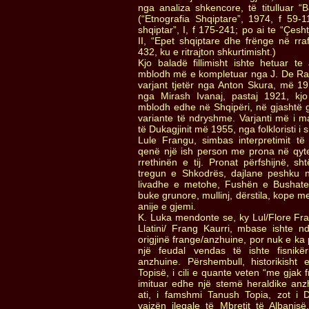
nga analiza shkencore, të titulluar “
(“Etnografia Shqiptare”, 1974, f 59-11
shqiptar”, I, f 175-241; po ai te “Çeshtj
II, “Epet shqiptare dhe frënge në rra
432, ku e ritrajton shkurtimisht.)
Kjo baladë fillimisht ishte hetuar t
mblodh më e kompletuar nga J. De R
varjant tjetër nga Anton Skura, më 1
nga Mirash Ivanaj, pastaj 1921, kj
mblodh edhe në Shqipëri, në gjashtë 
variante të ndryshme. Varjanti më i 
të Dukagjinit më 1955, nga folkloristi 
Lule Frangu, simbas interpretimit të
qenë një ish person me prona në qyt
rrethinën e tij. Pronat përfshijnë, s
tregun e Shkodrës, dajlane peshku 
livadhe e metohe, Fushën e Bushate
buke grunore, mullinj, dërstila, kope m
anije e gjemi.
K. Luka mendonte se, ky Lul/Flore Fra
Llatini/ Frang Kaurri, mbase ishte n
origjinë frange/anzhuine, por nuk e ka 
një feudal vendas të ishte fisnikë
anzhuine. Përshembull, historikisht 
Topisë, i cili e quante veten “me gjak 
imituar edhe një stemë heraldike anz
ati, i famshmi Tanush Topia, zot i Du
vajzën ilegale të Mbretit të Albanisë,