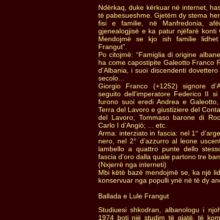
Ndërkaq, duke kërkuar në internet, has
të pabesueshme. Gjetëm dy stema heral
fisi e familie, në Manfredonia, af
gjenealogjisë e ka patur njëfarë konti
Mendojmë se kjo ish familie lidhe
Frangut”.
Po citojmë: “Famiglia di origine alban
ha come capostipite Galeotto Franco Fl
d’Albania, i suoi discendenti dovettero r
secolo...
Giorgio Franco (+1252) signore d’A
seguito dell’imperatore Federico II si
furono suoi eredi Andrea e Galeotto,
Terra del Lavoro e giustiziere del Cont
del Lavoro; Tommaso barone di Ro
Carlo I d’Angiò; ... etc.
Arma: interziato in fascia: nel 1° d’arge
nero, nel 2° d’azzurro al leone uscen
lambello a quattro punte dello stess
fascia d’oro dalla quale partono tre ban
(Nxjerrë nga interneti)
Mbi këtë bazë mendojmë se, ka një lid
konservuar nga populli ynë në të dy anë
Ballada e Lule Frangut
Studiuesi shkodran, albanologu i njo
1974 boti një studim të gjatë, të ko