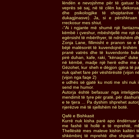
lëndën e nevojshme për të gatuar 
veprës së saj, në të cilën ka dekorua
dhe psikologjike të shqiptarëve 
dukagjinasve). Ja, si e përshkruan
rreckosur mes shiut.
-“Ai i ngjante më shumë një fantazme
këmbë i çveshur, mbështjellë me një c
egërsisht të mbërthyer, të ndritshëm dh
Zonja Lane, fillimisht e pranon se e 
bëjë malësorët të kuvendojnë lirshëm . 
pranë vatrës dhe të kuvendonte buk
pirë duhan, kafe, raki, “kënaqet” duke 
në këmbë, madje një herë edhe me o
Gëzohet, kur sheh e dëgjon gjëra të p
nuk qahet fare për vështirësitë (vijon n
(vijon nga faqe 2)
e udhës së gjatë ku moti me shi nuk 
send me humor.
Autorja është befasuar nga inteligje
mendimit të tyre për gratë, për dashur
e te tjera ... Pa dyshim shprehet auto
njerëzve më të sjellshëm në botë.
Qafë e Bishkasit
Kurrë nuk kisha parë apo ëndërruar m
me fashë të hollë e të mprehtë, mbu
Thellësitë mes maleve kishin kaltëri të
shkëmbinj të mprehtë dhe shpatije 