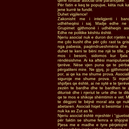
qene fshatar asocial dhe paranojake.
Për fatin e keq te popujve, këta nuk 
jene kurrë te fundit.
Duhet vigjilence!
Zakonisht me i inteligjenti i ban
udhëheqësi i saj. Madje edhe ne 
Grupimet gjithmonë i udhëheqin asoc
Edhe ne politike kështu është.
Njeriu asocial nuk e duron dot rrjetën 
me çdo kusht dhe për çdo rast ta grise
nga pabesia, paqëndrueshmëria dhe f
duhet te keni te bëni me një te tille, 
mos i besoni, sidomos kur fjala
rëndësishme. Ai ka aftësi manipulues
tjerëve. Nëse vjen puna qe te përba
përgatiteni mire. Ne gjyq, jo gjithmonë
por, ai qe ka me shume prova. Asociali
siguroje me shume prova. Si mjesh
shpifjes qe është, ai ne sytë e te tjerëv
zezën te bardhe dhe te bardhen te z
diturisë dhe i njeriut te urte dhe te dit
qe te mos e shikoje shëmtimin e vet. Me
te dëgjoni te bëjnë moral ata qe nu
abetaren. Asociali hiqet si besimtar i 
nuk ka as Zot as fe.
Njeriu asocial është mjeshtër i “gjueti
për faktin se shume femra e shijojn
Pjesa me e madhe e tyre përjetojnë l