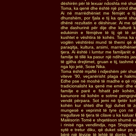
dëshirën për të lexuar ndoshta më shu
Toma, ka qenë dhe është një prind dhe 
Ai në marrëdhëniet me fëmijët e ti
dhunshëm, por fjala e tij ka qenë shu
dhënë rezultatin e dëshiruar. Ai me që
dhe dashurinë për dije dhe kulturë
edukimin e fëmijëve të tij që të a
kushtet e vështira të kohës. Toma ka 
voglën vështirësi mund të themi që 
paraqitja, kultura, arsimi, marrëdhëni
tjera. Ai është i lumtur me familjarët e 
familje të tillë ka pasur një ndihmës j
të gjitha drejtimet, gruan e tij, tashmë
nga kjo jetë, Sose Nika.
Toma është mjaftë i ndjeshëm për shu
viteve ’90, veçanërisht plaga e hakm
Edhe pse në moshë të madhe e që rrje
tradicionalisht ka qenë me emër dhe e
familje e parë e fshatit për kohë
kanunore në kohën e sotme pengojnë
vendit përpara. Sot jemi në tjetër k
kohën kur shteti dhe ligji duhet të z
mungesë e veprimit të tyre çon në 
rregullave të tjera të cilave u ka kaluar
Malësorin Tomë e shqetëson shumë edh
i rinisë nga vendlindja, nga Shqipëria
sytë e tretur diku, që duket sikur po 
bërë një lëvizje të lehtë të dorës, th