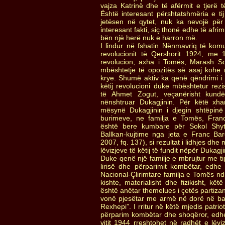
vajza Katrinë dhe të afërmit e tjerë 
Është interesant përshtatshmëria e t
jetësen në qytet, nuk ka nevojë pë
interesant fakti, siç thonë edhe të afrimi
bën një herë nuk e harron më.
I lindur në fshatin Nënmavriq të kom
revolucionit të Qershorit 1924, me
revolucion, axha i Tomës, Marash So
mbështetje të opozitës së asaj kohe
krye. Shumë aktiv ka qenë qëndrimi i f
këtij revolucioni duke mbështetur rezi
të Ahmet Zogut, veçanërisht kundë
nënshtruar Dukagjinin. Për këtë xh
mësynë Dukagjinin i djegin shtëpinë
burimeve, ne familja e Tomës, Fran
është bere kumbare për Sokol Shyt
Ballkan-kujtime nga jeta e Franc Bar
2007, fq. 137), si rezultat i lidhjes dhe 
lëvizjeve të këtij të fundit nëpër Dukagji
Duke qenë një familje e mbrujtur me ti
lirisë dhe përparimit kombëtar, edhe
Nacional-Çlirimtare familja e Tomës 
kishte, materialisht dhe fizikisht, kët
është anëtar themelues i çetës parti
vonë pjesëtar me armë në dorë në bata
Rexhepi”. I rritur në këtë mjedis patri
përparim kombëtar dhe shoqëror, edhe
vitit 1944 rreshtohet në radhët e lëviz