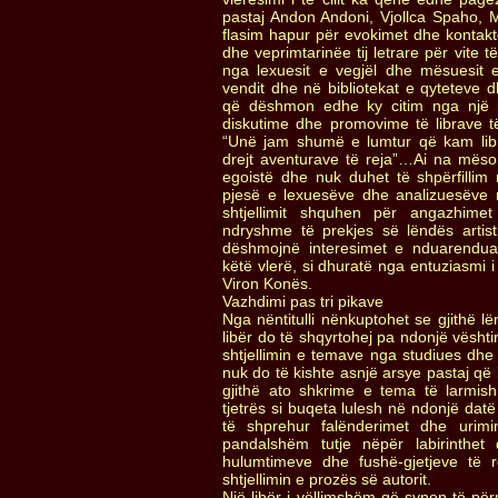
pastaj Andon Andoni, Vjollca Spaho, Me
flasim hapur për evokimet dhe kontak
dhe veprimtarinëe tij letrare për vite t
nga lexuesit e vegjël dhe mësuesit e
vendit dhe në bibliotekat e qyteteve d
që dëshmon edhe ky citim nga një 
diskutime dhe promovime të librave të 
“Unë jam shumë e lumtur që kam libri
drejt aventurave të reja”…Ai na mëso
egoistë dhe nuk duhet të shpërfillim n
pjesë e lexuesëve dhe analizuesëve
shtjellimit shquhen për angazhime
ndryshme të prekjes së lëndës artistik
dëshmojnë interesimet e nduarendua
këtë vlerë, si dhuratë nga entuziasmi 
Viron Konës.
Vazhdimi pas tri pikave
Nga nëntitulli nënkuptohet se gjithë l
libër do të shqyrtohej pa ndonjë vësht
shtjellimin e temave nga studiues dhe 
nuk do të kishte asnjë arsye pastaj që 
gjithë ato shkrime e tema të larmis
tjetrës si buqeta lulesh në ndonjë datë
të shprehur falënderimet dhe urimi
pandalshëm tutje nëpër labirinthet
hulumtimeve dhe fushë-gjetjeve të 
shtjellimin e prozës së autorit.
Një libër i vëllimshëm që synon të për