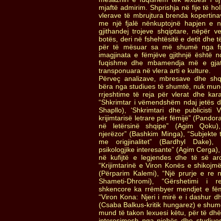
mjaftë admirim. Shprishja në fije të ho
vlerave të mbrujtura brenda kopertinav
me një fjalë nënkuptojnë hapjen e n
gjithandej trojeve shqiptare, nëpër 
botës, deri në fshehtësitë e detit dhe 
për të mësuar sa më shumë nga fsh
imagjinata e fëmjëve gjithnjë është 
fuqishme dhe mbamendja më e gjatë
transponuara në vlera arti e kulture.
Përveç analizave, mbresave dhe shq
bëra nga studiues të shumtë, nuk mun
rrjeshtime të reja për vlerat dhe karak
“Shkrimtar i vëmendshëm ndaj jetës d
Shapllo), ‘Shkrimtari dhe publicisti
krijimtarisë letrare për fëmijë” (Pandora
në letërsinë shqipe” (Agim Qoku), 
njerëzor” (Bashkim Minga), “Subjekte t
me origjinalitet” (Bardhyl Dake), 
psikologjike interesante” (Agim Cerga),
në kufijtë e legjendes dhe të së a
“Krijimtarinë e Viron Konës e shikojmë 
(Përparim Kalemi), “Një prurje e re n
Shameti-Dhromi), “Gërshetimi i re
shkencore ka rrëmbyer mendjet e fëmi
“Viron Kona: Njeri i mirë e i dashur dh
(Csaba Balkus-kritik hungarez) e shumë
mund të takon lexuesi këtu, për të dhë
interesimesh nga njohës dhe studiue