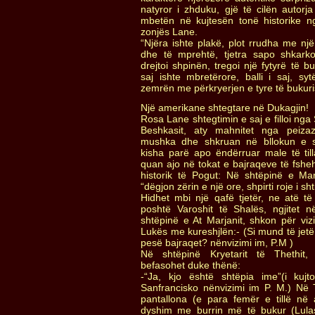
natyror i zhduku, gjë të cilën autorj
mbetën në kujtesën tonë historike 
zonjës Lane.
“Njëra ishte plakë, plot rrudha me nj
dhe të mprehtë, tjetra sapo shkark
drejtoi shpinën, tregoi një fytyrë të 
saj ishte mbretërore, balli i saj, s
zemrën me përkryerjen e tyre të bukuris
Një amerikane shtegtare në Dukagjin!
Rosa Lane shtegtimin e saj e filloi nga
Beshkasit, aty mahnitet nga peizaz
mushka dhe shkruan në bllokun e s
kisha parë apo ëndërruar male të tilla
quan ajo në tokat e bajraqeve të fshehu
historik të Pogut: Në shtëpinë e Ma
“dëgjon zërin e një ore, shpirti roje i sh
Hidhet mbi një qafë tjetër, ne atë të
poshtë Varoshit të Shalës, ngjitet 
shtëpinë e At Marjanit, shkon për viz
Lukës me kureshjlën:- (Si mund të jetë
pesë bajraqet? nënvizimi im, P.M )
Në shtëpinë Kryetarit të Thethit,
befasohet duke thënë:
-“Ja, kjo është shtëpia ime”(i kuj
Sanfrancisko nënvizimi im P. M.) Në
pantallona (e para femër e tillë në
dyshim me burrin më të bukur (Lula