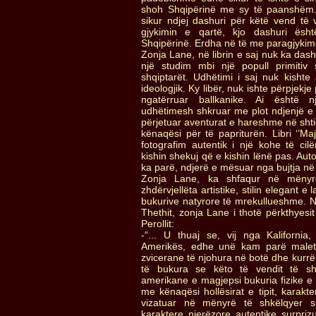
shoh Shqipërinë me sy të paanshëm.
sikur ndjej dashuri për këtë vend të
gjykimin e qartë, kjo dashuri ësht
Shqipërinë. Erdha në të me paragjykime
Zonja Lane, në librin e saj nuk ka dash
një studim mbi një popull primitiv s
shqiptarët. Udhëtimi i saj nuk kishte 
ideologjik. Ky libër, nuk ishte përpjekje
ngatërruar ballkanike. Ai është 
udhëtimesh shkruar me plot ndjenjë e s
përjetuar aventurat e hareshme në shti
kënaqësi për të papriturën. Libri ‘’Ma
fotografim autentik i një kohe të ci
kishin shekuj që e kishin lënë pas. Aut
ka parë, ndjerë e mësuar nga bujtja në
Zonja Lane, ka shfaqur në mënyrë
zhdërvjellëta artistike, stilin elegant e 
bukurive natyrore të mrekullueshme. 
Thethit, zonja Lane i thotë përkthyesi
Perollit:
-“... U thuaj se, vij nga Kaliforn
Amerikës, edhe unë kam parë malet
zvicerane të njohura në botë dhe kur
të bukura se këto të vendit të shq
amerikane e magjepsi bukuria fizike e 
me kënaqësi hollësirat e tipit, karakte
vizatuar në mënyrë të shkëlqyer s
karaktere njerëzore autentike surprizu