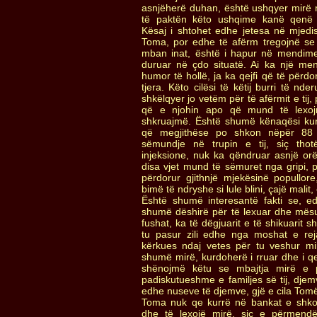
asnjëherë duhan, është ushqyer mirë 
të paktën këto ushqime kanë qenë të
Kësaj i shtohet edhe jetesa në mjedi
Toma, por edhe të afërm tregojnë se
mban inat, është i hapur në mendim
duruar në çdo situatë. Ai ka një men
humor të hollë, ja ka qejfi që të përdo
tjera. Këto cilësi të këtij burri të nd
shkëlqyer jo vetëm për të afërmit e tij, 
që e njohin apo që mund të lexo
shkruajmë. Është shumë kënaqësi kur 
që megjithëse po shkon nëpër 88 
sëmundje në trupin e tij, siç thot
injeksione, nuk ka qëndruar asnjë orë
disa vjet mund të sëmuret nga gripi, pë
përdorur gjithnjë mjekësinë popullor
bimë të ndryshe si lule blini, çajë malit,
Është shumë interesantë fakti se, 
shumë dëshirë për të lexuar dhe mësua
fushat, ka të dëgjuarit e të shikuarit 
tu pasur zili edhe nga moshat e re
kërkues ndaj vetes për tu veshur m
shumë mirë, kurdoherë i rruar dhe i q
shënojmë këtu se mbajtja mirë e p
padiskutueshme e familjes së tij, dje
edhe nuseve të djemve, gjë e cila Tom
Toma nuk qe kurrë në bankat e shkoll
dhe të lexojë mirë, siç e përmen