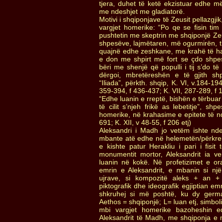
tjera, duhet të ketë ekzistuar edhe m
me ndeshjet me gladiatorë.
Motivi i shqiponjave të Zeusit pellazgj
vargjet homerike: “Po qe se fisin tim
pushtetin me skeptrin me shqiponjë Zeu
shpesëve, lajmëtaren, më ogurmirën, 
quajnë edhe zeshkane, me krahë të h
e don me shpirt më fort se çdo shpes 
bëri me shenjë që populli i tij s’do të
dërgoi, mbretëreshën e të gjith sh
“Iliada”, përkth. shqip, K. VI, v.184-19
359-394, f 436-437; K. VII, 287-289, f 
“Edhe luanin e rreptë, bishën e tërbuar q
të cilit s’njeh frikë as lebetitje”, s
homerike, në krahasime e epitete të nd
691; K. XII, v 48-55, f 206 etj)
Aleksandri i Madh jo vetëm ishte nd
mbante atë edhe në helemetën/përkrena
e kishte patur Herakliu i pari i fisit
monumentit mortor, Aleksandrit ia 
luanin në kokë. Në profetizimet e ora
emrin e Aleksandrit, e mbanin si një
ujrave, si kompozitë aleks + an + 
piktografik dhe ideografik egjiptian emr
shkruhej si më poshtë, ku dy germa
Aethos = shqiponjë; L= luan etj, simbol
mbi vargjet homerike bazoheshin 
Aleksandrit të Madh, me shqiponja e 