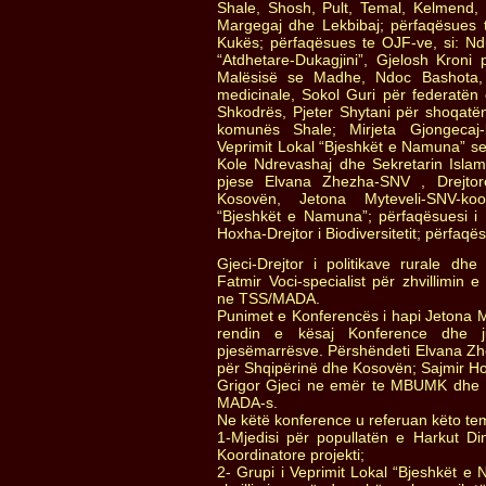
Shale, Shosh, Pult, Temal, Kelmend, 
Margegaj dhe Lekbibaj; përfaqësues
Kukës; përfaqësues te OJF-ve, si: N
“Atdhetare-Dukagjini”, Gjelosh Kroni p
Malësisë se Madhe, Ndoc Bashota,
medicinale, Sokol Guri për federatën
Shkodrës, Pjeter Shytani për shoqatë
komunës Shale; Mirjeta Gjongecaj-
Veprimit Lokal “Bjeshkët e Namuna” s
Kole Ndrevashaj dhe Sekretarin Islam
pjese Elvana Zhezha-SNV , Drejtor
Kosovën, Jetona Myteveli-SNV-koor
“Bjeshkët e Namuna”; përfaqësuesi i 
Hoxha-Drejtor i Biodiversitetit; përfa
Gjeci-Drejtor i politikave rurale dh
Fatmir Voci-specialist për zhvillimin 
ne TSS/MADA.
Punimet e Konferencës i hapi Jetona My
rendin e kësaj Konference dhe j
pjesëmarrësve. Përshëndeti Elvana Zh
për Shqipërinë dhe Kosovën; Sajmir 
Grigor Gjeci ne emër te MBUMK dhe 
MADA-s.
Ne këtë konference u referuan këto te
1-Mjedisi për popullatën e Harkut Din
Koordinatore projekti;
2- Grupi i Veprimit Lokal “Bjeshkët e N