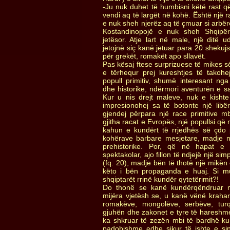
-Ju nuk duhet të humbisni këtë rast që
vendi aq të largët në kohë. Është një r
e nuk sheh njerëz aq të çmuar si arbë
Kostandinopojë e nuk sheh Shqipëri
jetësor. Atje lart në male, një ditë u
jetojnë siç kanë jetuar para 20 shekuj
për grekët, romakët apo sllavët.
Pas kësaj ftese surprizuese të mikes s
e tërhequr prej kureshtjes të takohe
popull primitiv, shumë interesant nga
dhe historike, ndërmori aventurën e s
Kur u nis drejt maleve, nuk e kishte
impresionohej sa të botonte një libë
gjendej përpara një race primitive m
gjitha racat e Evropës, një popullsi që
kahun e kundërt të rrjedhës së çdo 
kohërave barbare mesjetare, madje 
prehistorike. Por, që në hapat e 
spektakolar, ajo fillon të ndjejë një si
(fq. 20), madje bën të thotë një mikën 
këto i bën propaganda e huaj. Si mu
shqiptarët rrinë kundër qytetërimit?!
Do thonë se kanë kundërqëndruar
mijëra vjetësh se, u kanë vënë krahar
romakëve, mongolëve, serbëve, tur
gjuhën dhe zakonet e tyre të hareshme.
ka shkruar të zezën mbi të bardhë ku
padobishme edhe sikur të ishte e si