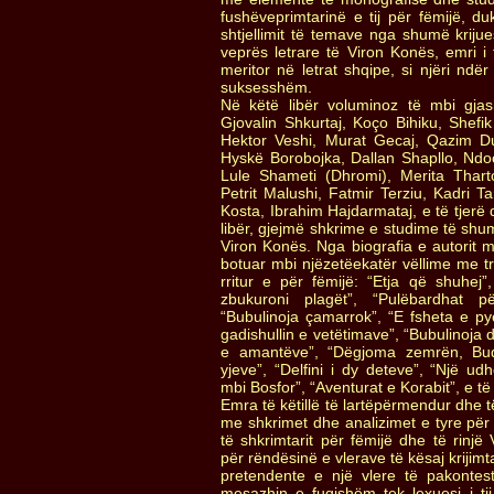
fushëveprimtarinë e tij për fëmijë, 
shtjellimit të temave nga shumë krijue
veprës letrare të Viron Konës, emri i 
meritor në letrat shqipe, si njëri ndër
suksesshëm.
Në këtë libër voluminoz të mbi gjash
Gjovalin Shkurtaj, Koço Bihiku, Shefik
Hektor Veshi, Murat Gecaj, Qazim D
Hyskë Borobojka, Dallan Shapllo, Ndoc
Lule Shameti (Dhromi), Merita Thartori
Petrit Malushi, Fatmir Terziu, Kadri T
Kosta, Ibrahim Hajdarmataj, e të tjerë
libër, gjejmë shkrime e studime të shum
Viron Konës. Nga biografia e autorit 
botuar mbi njëzetëekatër vëllime me 
rritur e për fëmijë: “Etja që shuhej”
zbukuroni plagët”, “Pulëbardhat pë
“Bubulinoja çamarrok”, “E fsheta e pyel
gadishullin e vetëtimave”, “Bubulinoja 
e amantëve”, “Dëgjoma zemrën, Buda
yjeve”, “Delfini i dy deteve”, “Një ud
mbi Bosfor”, “Aventurat e Korabit”, e të 
Emra të këtillë të lartëpërmendur dhe t
me shkrimet dhe analizimet e tyre për 
të shkrimtarit për fëmijë dhe të rinj
për rëndësinë e vlerave të kësaj krijim
pretendente e një vlere të pakonte
mesazhin e fuqishëm tek lexuesi i ti