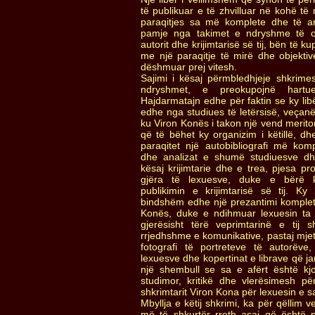
të publikuar e të zhvilluar në kohë të
paraqitjes sa më komplete dhe të 
pamje nga takimet e ndryshme të op
autorit dhe krijimtarisë së tij, bën të 
me një paraqitje të mirë dhe objektive
dëshmuar prej vitesh.
Sajimi i kësaj përmbledhjeje shkrime
ndryshmet, e preokupojnë hartu
Hajdarmatajn edhe për faktin se ky lib
edhe nga studiues të letërsisë, veçanër
ku Viron Konës i takon një vend meritor
që të bëhet ky organizim i këtillë, d
paraqitet një autobibliografi më kom
dhe analizat e shumë studiuesve dh
kësaj krijimtarie dhe e trea, pjesa 
gjëra të lexuesve, duke e bërë 
publikimin e krijimtarisë së tij. Ky 
bindshëm edhe një prezantimi komplet t
Konës, duke e ndihmuar lexuesin ta
gjerësisht tërë veprimtarinë e tij
rrjedhshme e komunikative, pastaj mjete
fotografi të portreteve të autorëv
lexuesve dhe kopertinat e librave që j
një shembull se sa e afërt është kjo
studimor, kritikë dhe vlerësimesh për 
shkrimtarit Viron Kona për lexuesin e sa
Mbyllja e këtij shkrimi, ka për qëllim 
më të shkurtër rreth asaj që është p