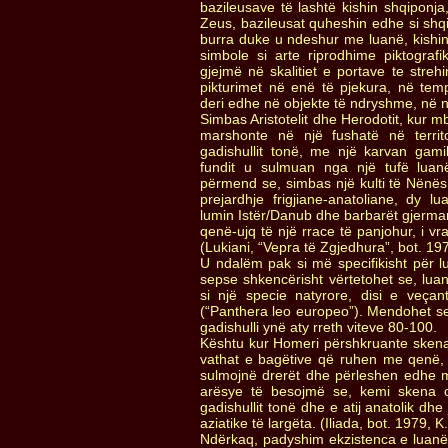
bazileusave të lashtë kishin shqiponja,
Zeus, bazileusat quheshin edhe si shq
burra duke u ndeshur me luanë, kishin 
simbole si arte riprodhime piktograf
gjejmë në skalitiet e portave te strehi
pikturimet në enë të pjekura, në tem
deri edhe në objekte të ndryshme, në 
Simbas Aristotelit dhe Herodotit, kur m
marshonte në një fushatë në terri
gadishullit tonë, me një karvan gamil
fundit u sulmuan nga një tufë luanë
përmend se, simbas një kulti të Nënë
prejardhje frigjiane-anatoliane, dy 
lumin Istër/Danub dhe barbarët gjerman
qenë-ujq të një rrace të panjohur, i v
(Lukiani, “Vepra të Zgjedhura”, bot. 197
U ndalëm pak si më specifikisht për lu
sepse shkencërisht vërtetohet se, lua
si një specie natyrore, disi e veçan
(“Panthera leo europeo”). Mendohet s
gadishulli ynë aty rreth viteve 80-100.
Kështu kur Homeri përshkruante sken
vathat e bagëtive që ruhen me qenë, 
sulmojnë drerët dhe përleshen edhe m
arësye të besojmë se, kemi skena o
gadishullit tonë dhe e atij anatolik dh
aziatike të largëta. (Iliada, bot. 1979, 
Ndërkaq, padyshim ekzistenca e luanëve