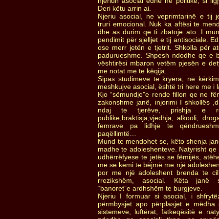
njeriun asocial edhe ne politike, si l
Deri këtu arrin ai.
Njeriu asocial, ne veprimtarinë e tij 
truri emocional. Nuk ka aftësi te mend
dhe as durim qe ti zbatoje ato. I mun
pendimit për sjelljet e tij antisociale. 
ose merr jetën e tjetrit. Shkolla për 
padurueshme. Shpesh ndodhe qe e b
vështirësi mbaron vetëm pjesën e det
me notat me te këqija.
Sipas studimeve te kryera, ne kërkim t
meshkujve asocial, është tri here me i l
Kjo “sëmundje”e rende fillon qe ne fë
zakonshme janë, injorimi I shkollës ,d
ndaj te tjerëve, prishja e r
publike,braktisja,vjedhja, alkooli, dro
femrave pa lidhje te qëndruesh
paqëllimtë…
Mund te mendohet se, këto shenja janë 
madhe te adoleshenteve. Natyrisht qe 
udhërrëfyese te jetës se fëmijës, at
me se kemi te bëjmë me një adoleshent
por me një adoleshent brenda te cili
rrezikshëm, asocial. Këta janë so
“banoret”e ardhshëm te burgjeve.
Njeriu I formuar si asocial, i shfr
përmbysjet apo përplasjet e mëdha s
sistemeve, luftërat, fatkeqësitë e nat