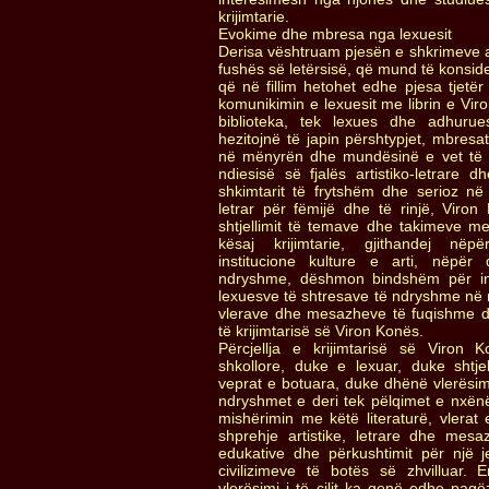
krijimtarie.
Evokime dhe mbresa nga lexuesit
Derisa vështruam pjesën e shkrimeve an
fushës së letërsisë, që mund të konside
që në fillim hetohet edhe pjesa tjet
komunikimin e lexuesit me librin e Viro
biblioteka, tek lexues dhe adhuru
hezitojnë të japin përshtypjet, mbresat
në mënyrën dhe mundësinë e vet të 
ndiesisë së fjalës artistiko-letrare d
shkimtarit të frytshëm dhe serioz në l
letrar për fëmijë dhe të rinjë, Viro
shtjellimit të temave dhe takimeve m
kësaj krijimtarie, gjithandej nëpë
institucione kulture e arti, nëpër 
ndryshme, dëshmon bindshëm për in
lexuesve të shtresave të ndryshme në
vlerave dhe mesazheve të fuqishme dh
të krijimtarisë së Viron Konës.
Përcjellja e krijimtarisë së Viron
shkollore, duke e lexuar, duke shtje
veprat e botuara, duke dhënë vlerës
ndryshmet e deri tek pëlqimet e nxën
mishërimin me këtë literaturë, vlerat 
shprehje artistike, letrare dhe mesa
edukative dhe përkushtimit për një 
civilizimeve të botës së zhvilluar. 
vlerësimi i të cilit ka qenë edhe pagëzori 