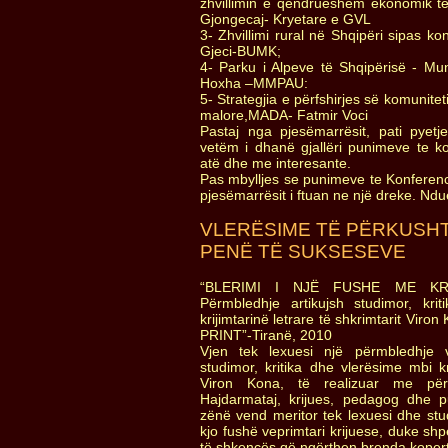
zhvillimin e qëndrueshëm ekonomik të
Gjongecaj- Kryetare e GVL
3- Zhvillimi rural në Shqipëri sipas ko
Gjeci-BUMK;
4- Parku i Alpeve të Shqipërisë - Mu
Hoxha –MMPAU:
5- Strategjia e përfshirjes së komunitet
malore,MADA- Fatmir Voci
Pastaj nga pjesëmarrësit, pati pyetj
vetëm i dhanë gjallëri punimeve te k
atë dhe me interesante.
Pas mbylljes se punimeve te Konferencë
pjesëmarrësit i ftuan ne një dreke. Ndu
VLERËSIME TË PËRKUSH
PENË TË SUKSESEVE
“BLERIMI I NJË FUSHE ME KR
Përmbledhje artikujsh studimor, kri
krijimtarinë letrare të shkrimtarit Vir
PRINT”-Tiranë, 2010
Vjen tek lexuesi një përmbledhje 
studimor, kritika dhe vlerësime mbi kr
Viron Kona, të realizuar me për
Hajdarmataj, krijues, pedagog dhe p
zënë vend meritor tek lexuesi dhe stu
kjo fushë veprimtari krijuese, duke shp
të shkencës që ngërthen brenda koperti