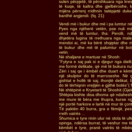
sulen përpjetë, të përshkuara nga kres
të kuqe, të kaltra dhe gjelbëroshe, 
mijëra përrenj rridhnin tatëpjetë duk
bardhë argjendi. (fq. 21)
Vendi më i bukur dhe më i pa lumtur n
Pyes nga njëherë vetën, pse nuk më
vend më të lumtur, tha: Perolli, 
dhjetëra lugina të rrethuara nga male
mendoi ai, më ka bërë shqiptar dhe
të bukur dhe më të palumtur në bot
vetin.
Në shaljane e martuar në Shosh:
“Fytyra e saj pak si e djegur nga diel
me formë delikate, që më të bukura nuk
Zëri i saj qe i ëmbël dhe duart e këmbë
një skulptor do të marroseshe. Në çd
gishtat e hollë të saj, thonjtë delikat, 
do të tërhiqnin vrejtjën e gjithë botës”( 
Në shtëpinë e Kryetarit të Shoshit (Gje
Shtëpia kishte disa dhoma që ndahe
me mure të bëra me thupra, kurse 
një portë harkore e lartë në mur të çon
Të paktën 40 burra, gra e fëmijë, pe
rreth vatrës ...
Shumica e tyre rinin ulur në stola të u
opinga, ndërsa burrat, të veshur me t
këmbët e tyre, pranë vatrës të mbës