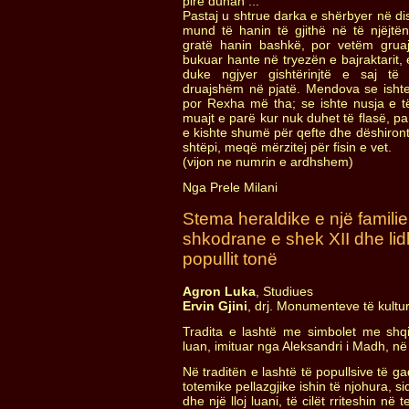
pirë duhan ...
Pastaj u shtrue darka e shërbyer në dis
mund të hanin të gjithë në të njëjtë
gratë hanin bashkë, por vetëm gru
bukuar hante në tryezën e bajraktarit, 
duke ngjyer gishtërinjtë e saj të 
druajshëm në pjatë. Mendova se ishte 
por Rexha më tha; se ishte nusja e të
muajt e parë kur nuk duhet të flasë, pa 
e kishte shumë për qefte dhe dëshiront
shtëpi, meqë mërzitej për fisin e vet.
(vijon ne numrin e ardhshem)
Nga Prele Milani
Stema heraldike e një famili
shkodrane e shek XII dhe lidh
popullit tonë
Agron Luka
, Studiues
Ervin Gjini
, drj. Monumenteve të kultu
Tradita e lashtë me simbolet me sh
luan, imituar nga Aleksandri i Madh, n
Në traditën e lashtë të popullsive të gad
totemike pellazgjike ishin të njohura, 
dhe një lloj luani, të cilët rriteshin në 