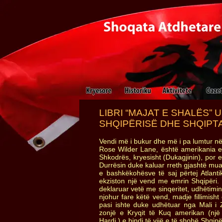
LIBRI “MAJAT E SHALËS” 
SHQIPËRISË DHE SHQIPT
Vendi më i bukur dhe më i pa lumtur n
Rose Wilder Lane, është amerikania e 
Shkodrës, kryesisht (Dukagjinin), por 
Durrësin duke kaluar rreth gjashtë mu
e bashkëkohësve të saj përtej Atlanti
ekziston një vend me emrin Shqipëri.
deklaruar vetë me sinqeritet, udhëtimin
njohur fare këtë vend, madje fillimish
pasi ishte duke udhëtuar nga Mali i 
zonjë e Kryqit të Kuq amerikan (nj
Hardi ) e bindi të vijë e të shohë Shqipë