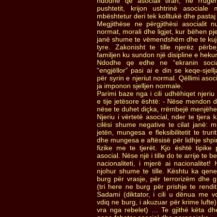
ndodhe qe asociali tiran, ne rrugë
pushtetit, krijon ushtrinë asocial
mbështetur deri tek kolltukë dhe pastaj i
Megjithëse ne përgjithësi asocialit nu
normat, morali dhe ligjet, kur bëhen p
janë shume te vëmendshëm dhe te ku
tyre. Zakonisht te tille njerëz përb
familjen ku sundon një disipline e hekur
Ndodhe qe edhe ne “ekranin social”
“engjëllor” pasi ai e din se keqe-sje
për syrin e njeriut normal. Qëllimi aso
ja imponon sjelljen normale.
Parimi baze nga i cili udhëhiqet njeriu
e tije jetësore është: - Nëse mendon d
nëse te duhet diçka, rrëmbejë menjëhe
Njeriu i vërtetë asocial, nder te tjera
cilësi shume negative te cilat janë: 
jetën, mungesa e fleksibilitetit te tru
dhe mungesa e aftësisë për lidhje shpi
fizike me te tjerët. Kjo është tipike p
asocial. Nëse një i tille do te arrije te
nacionaliteti, i mjerë ai nacionalitet!
njohur shume te tille. Kështu ka qene
burg për vrasje, për terrorizëm dhe gr
(tri here ne burg për prishje te rendi
Sadami (diktator, i cili u dënua me vde
vdiq ne burg, i akuzuar për krime lufte), 
vra nga rebelet) … Te gjithë këta dh