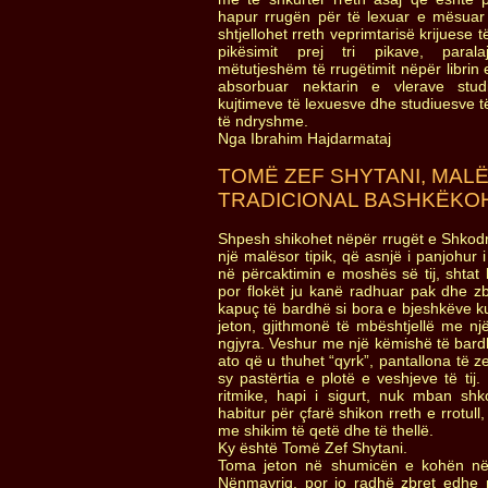
hapur rrugën për të lexuar e mësua
shtjellohet rreth veprimtarisë krijuese
pikësimit prej tri pikave, para
mëtutjeshëm të rrugëtimit nëpër librin
absorbuar nektarin e vlerave stu
kujtimeve të lexuesve dhe studiuesve
të ndryshme.
Nga Ibrahim Hajdarmataj
TOMË ZEF SHYTANI, MAL
TRADICIONAL BASHKËKO
Shpesh shikohet nëpër rrugët e Shkodr
një malësor tipik, që asnjë i panjohur 
në përcaktimin e moshës së tij, shtat la
por flokët ju kanë radhuar pak dhe 
kapuç të bardhë si bora e bjeshkëve ku 
jeton, gjithmonë të mbështjellë me n
ngjyra. Veshur me një këmishë të bard
ato që u thuhet “qyrk”, pantallona të z
sy pastërtia e plotë e veshjeve të tij.
ritmike, hapi i sigurt, nuk mban sh
habitur për çfarë shikon rreth e rrotul
me shikim të qetë dhe të thellë.
Ky është Tomë Zef Shytani.
Toma jeton në shumicën e kohën në 
Nënmavriq, por jo radhë zbret edhe në