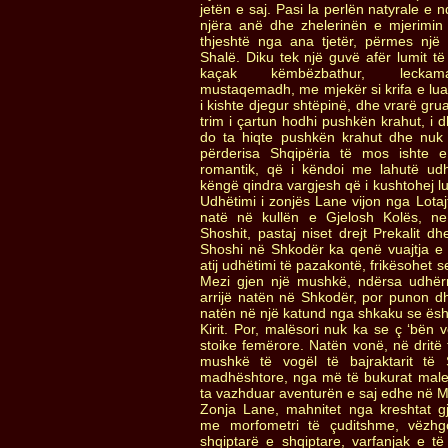
jetën e saj. Pasi la perlën natyrale e 
njëra anë dhe zhelerinën e mjerimin 
thjeshtë nga ana tjetër, përmes nj
Shalë. Diku tek një guvë afër lumit t
kaçak këmbëzbathur, leckaman
mustaqemadh, me mjekër si krifa e luani
i kishte djegur shtëpinë, dhe vrarë gru
trim i çartun hodhi pushkën krahut, i 
do ta hiqte pushkën krahut dhe nuk
përderisa Shqipëria të mos ishte e
romantik, që i këndoi me lahutë ud
këngë qindra vargjesh që i kushtohej l
Udhëtimi i zonjës Lane vijon nga Lotaj
natë në kullën e Gjelosh Kolës, ne
Shoshit, pastaj niset drejt Prekalit d
Shoshi në Shkodër ka qenë vuajtja e
atij udhëtimi të pazakontë, frikësohet
Mezi gjen një mushkë, ndërsa udhërrë
arrijë natën në Shkodër, por punon dh
natën në një katund nga shkaku se ësht
Kirit. Por, malësori nuk ka se ç ‘bën v
stoike femërore. Natën vonë, në dritë 
mushkë të vogël të bajraktarit të 
madhështore, nga më të bukurat male 
ta vazhduar aventurën e saj edhe në Ma
Zonja Lane, mahnitet nga kreshtat gj
me morfometri të çuditshme, vëzhg
shqiptarë e shqiptare, varfanjak e 