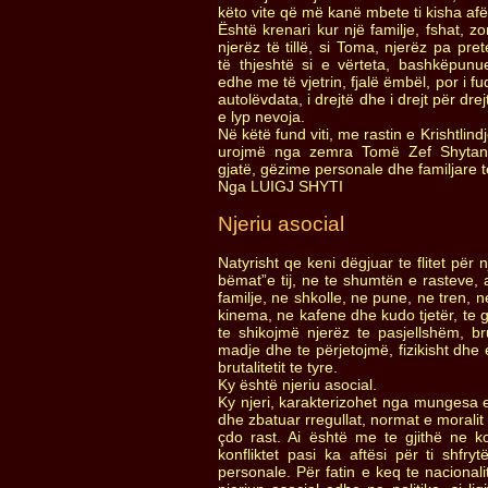
këto vite që më kanë mbete ti kisha afë
Është krenari kur një familje, fshat, 
njerëz të tillë, si Toma, njerëz pa pr
të thjeshtë si e vërteta, bashkëpunu
edhe me të vjetrin, fjalë ëmbël, por i
autolëvdata, i drejtë dhe i drejt për dre
e lyp nevoja.
Në këtë fund viti, me rastin e Krishtlindj
urojmë nga zemra Tomë Zef Shytani
gjatë, gëzime personale dhe familjare 
Nga LUIGJ SHYTI
Njeriu asocial
Natyrisht qe keni dëgjuar te flitet për 
bëmat”e tij, ne te shumtën e rasteve
familje, ne shkolle, ne pune, ne tren, 
kinema, ne kafene dhe kudo tjetër, te g
te shikojmë njerëz te pasjellshëm, b
madje dhe te përjetojmë, fizikisht dhe 
brutalitetit te tyre.
Ky është njeriu asocial.
Ky njeri, karakterizohet nga mungesa e
dhe zbatuar rregullat, normat e moralit
çdo rast. Ai është me te gjithë ne konf
konfliktet pasi ka aftësi për ti shfry
personale. Për fatin e keq te nacionali