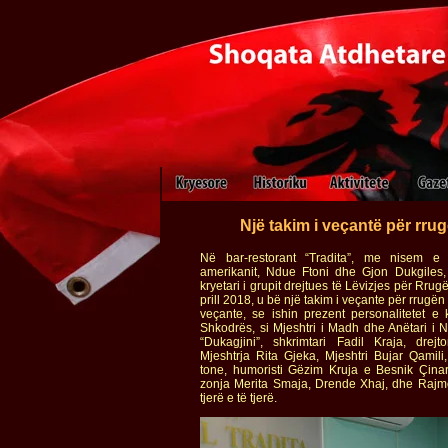
Një takim i veçantë për rru
Në bar-restorant “Tradita”, me nisem e s
amerikanit, Ndue Ftoni dhe Gjon Dukgiles, 
kryetari i grupit drejtues të Lëvizjes për Rru
prill 2018, u bë një takim i veçante për rrugën 
veçante, se ishin prezent personalitetet e ku
Shkodrës, si Mjeshtri i Madh dhe Anëtari i N
“Dukagjini”, shkrimtari Fadil Kraja, drejt
Mjeshtrja Rita Gjeka, Mjeshtri Bujar Qamili
tone, humoristi Gëzim Kruja e Besnik Çinari,
zonja Merita Smaja, Drende Xhaj, dhe Rajmo
tjerë e të tjerë.