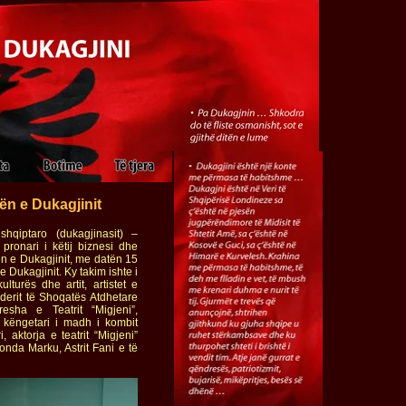
gën e Dukagjinit
hqiptaro (dukagjinasit) –
pronari i këtij biznesi dhe
gën e Dukagjinit, me datën 15
e Dukagjinit. Ky takim ishte i
lturës dhe artit, artistet e
derit të Shoqatës Atdhetare
oresha e Teatrit “Migjeni”,
, këngetari i madh i kombit
 aktorja e teatrit “Migjeni”
nda Marku, Astrit Fani e të