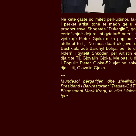
Në kete çaste solimiteti përkujtimor, f
i përket artisti tonë të madh që 
prpopzuesve Shoqatës “Dukagjini”, qoft
çertefikojnë dejure si qytetarë nderi,
vjetë që Pjeter Gjoka e ka pagzuar 
atdheut te tij. Ne mes duartrokitjeve, u 
Bashkiak, zoti Bardhyl Lohja, per te do
Nderi” i qytetit Shkoder, per Artistin 
djalit te Tij, Gjovalin Gjoka. Me pas, u 
i Popullit Pjeter Gjoka-52 vjet ne shk
djali i tij, Gjovalin Gjoka.
***
Mundesoi përgatitjen dhe zhvillim
Presidenti i Bar-restorant “Tradita-G&T”
Bisnesmeni Mark Kroqi, te cilet i fale
tyre.