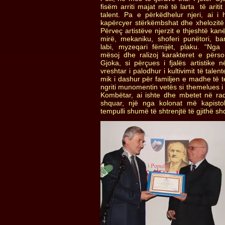
fisëm arriti majat më të larta të arit
talent. Pa e përkëdhelur njeri, ai i
kapërcyer stërkëmbshat dhe xhelozitë
Përveç artistëve njerzit e thjeshtë kan
mirë, mekaniku, shoferi punëtori, bari
labi, myzeqari fëmijët, plaku. “Nga 
mësoj dhe ralizoj karakteret e përso
Gjoka, si përçues i fjalës artistike
vreshtar i palodhur i kultivimit të talen
mik i dashur për familjen e madhe të tet
ngriti munomentin vetës si themelues i T
Kombëtar, ai ishte dhe mbetet në ra
shquar, një nga kolonat më kapistol
tempulli shumë të shtrenjtë të gjithë sh