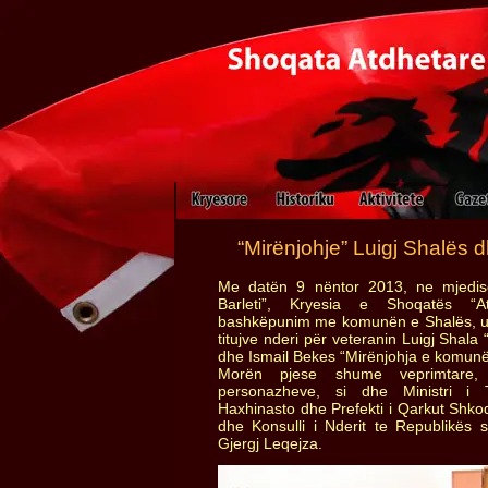
“Mirënjohje” Luigj Shalës 
Me datën 9 nëntor 2013, ne mjedise
Barleti”, Kryesia e Shoqatës “At
bashkëpunim me komunën e Shalës, u
titujve nderi për veteranin Luigj Shala
dhe Ismail Bekes “Mirënjohja e komunë
Morën pjese shume veprimtare
personazheve, si dhe Ministri i 
Haxhinasto dhe Prefekti i Qarkut Shko
dhe Konsulli i Nderit te Republikës 
Gjergj Leqejza.